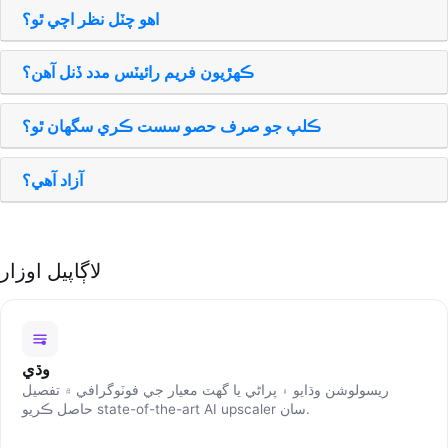
اهو چٽل نظر اچي ٿو؟
ڪھڙيون فريم رائيٽس مدد ڏنل آھن؟
ڪلپ جو صرف حصو سست ڪري سگهان ٿو؟
آزاد آھي؟
لاڳاپيل اوزار
وڌي
ريسولوشن وڌايو ۽ پراڻي يا گهٽ معيار جي فوٽوگرافي ۾ تفصيل
حاصل ڪريو state-of-the-art AI upscaler سان.