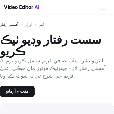
Video Editor
AI
گھر
/
اوزار
/
آهستي رفتار
سست رفتار وڊيو ٺيڪ
ڪريو
AI انٽرپوليشن سان اضافي فريم شامل ڪريو نرم
آهستي رفتار لاءِ - جيتوڻيڪ فوٽوز مان جيڪي اعليٰ
فريم جي شرح تي نه شوٽ ڪيا ويا.
مفت ۾ آزمايو