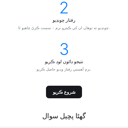
2
رفتار چونڊيو
چونڊيو ته توهان ان کي ڪيترو نرم ۽ سست ڪرڻ چاهيو ٿا.
3
نتيجو ڊائون لوڊ ڪريو
نرم آهستي رفتار وڊيو حاصل ڪريو.
شروع ڪريو
گھڻا پڇيل سوال