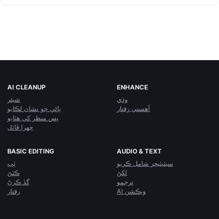
AI CLEANUP
ENHANCE
وڌي
شيئر
آهستي رفتار
پاڻي جو نشان لڪايو
پس منظر کي هٽايو
چهرا ڦاٽل
BASIC EDITING
AUDIO & TEXT
سبٽيٽيچر شامل ڪريو
ٽِپ
لکڻ
ڪٽڻ
ترجمو
گڏ ڪرڻ
AI ويڪشن
رفتار