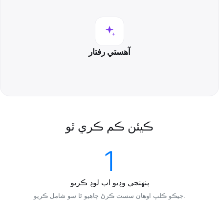
آهستي رفتار
ڪيئن ڪم ڪري ٿو
1
پنھنجي وڊيو اپ لوڊ ڪريو
جيڪو ڪلپ اوھان سست ڪرڻ چاھيو ٿا سو شامل ڪريو.