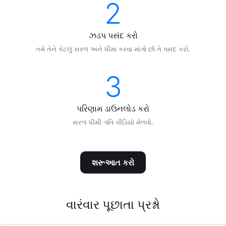
2
ઝડપ પસંદ કરો
તમે તેને કેટલું સરળ અને ધીમા કરવા માંગો છો તે પસંદ કરો.
3
પરિણામ ડાઉનલોડ કરો
સરળ ધીમી ગતિ વીડિયો મેળવો.
શરૂઆત કરો
વારંવાર પૂછાતા પ્રશ્નો