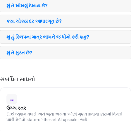
શું તે ખોખલું દેખાય છે?
કયા ચોકઠાં દર આધારભૂત છે?
શું હું ક્લિપના માત્ર ભાગને જ ધીમો કરી શકું?
શું તે મુક્ત છે?
સંબંધિત સાધનો
ઉચ્ચ સ્તર
રીઝોલ્યુશન વધારો અને જૂના અથવા ઓછી ગુણવત્તાવાળા ફોટામાં વિગતો
પાછી મેળવો state-of-the-art AI upscaler સાથે.