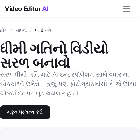
Video Editor
AI
હોમ
/
સાધનો
/
ધીમી ગતિ
ધીમી ગતિનો વિડીયો
સરળ બનાવો
સરળ ધીમી ગતિ માટે AI ઇન્ટરપોલેશન સાથે વધારાના
ચોકઠાંઓ ઉમેરો - હજુ પણ ફોટોગ્રાફમાંથી કે જે ઊંચા
ચોકઠાં દર પર શૂટ થયેલ નહોતો.
મફત પ્રયત્ન કરો