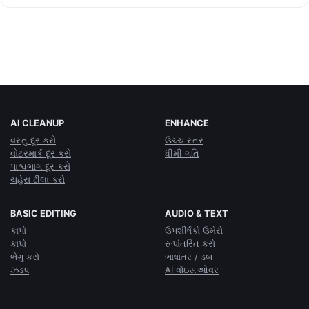
AI CLEANUP
ENHANCE
વસ્તુ દૂર કરો
ઉચ્ચ સ્તર
વોટરમાર્ક દૂર કરો
ધીમી ગતિ
પાશ્વભાગ દૂર કરો
ચહેરા ઢીલા કરો
BASIC EDITING
AUDIO & TEXT
કાપો
ઉપશીર્ષકો ઉમેરો
કાપો
રૂપાંતરિત કરો
ભેગુ કરો
ભાષાંતર / ડબ
ઝડપ
AI વૉઇસઓવર