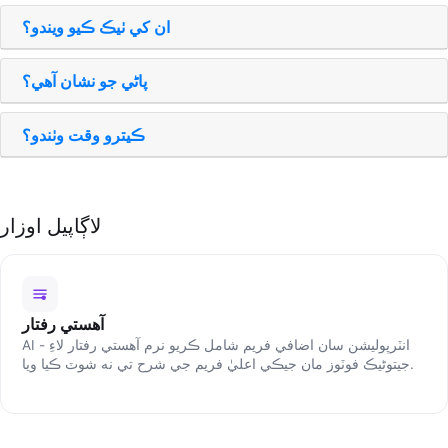
ان کي ٺيڪ ڪيو ويندو؟
پاڻي جو نشان آھي؟
ڪيترو وقت وٺندو؟
لاڳاپيل اوزار
آهستي رفتار
AI انٽرپوليشن سان اضافي فريم شامل ڪريو نرم آهستي رفتار لاءِ -
جيتوڻيڪ فوٽوز مان جيڪي اعليٰ فريم جي شرح تي نه شوٽ ڪيا ويا.