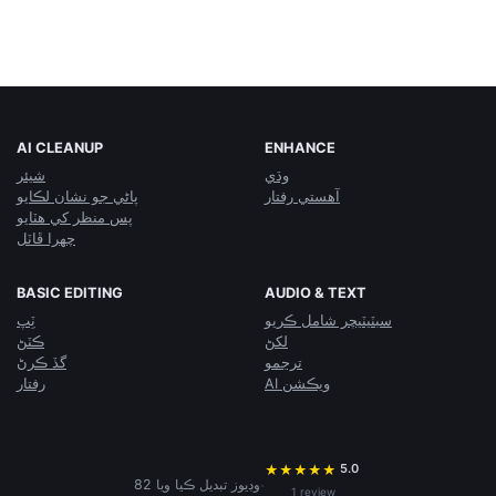
AI CLEANUP
ENHANCE
وڌي
شيئر
آهستي رفتار
پاڻي جو نشان لڪايو
پس منظر کي هٽايو
چهرا ڦاٽل
BASIC EDITING
AUDIO & TEXT
سبٽيٽيچر شامل ڪريو
ٽِپ
لکڻ
ڪٽڻ
ترجمو
گڏ ڪرڻ
AI ويڪشن
رفتار
5.0
★
★
★
★
★
·
82 وڊيوز تبديل ڪيا ويا
1 review