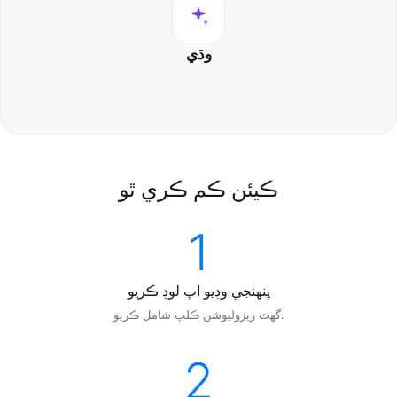
وڌي
ڪيئن ڪم ڪري ٿو
1
پنھنجي وڊيو اپ لوڊ ڪريو
گھٽ ريزوليوشن ڪلپ شامل ڪريو.
2