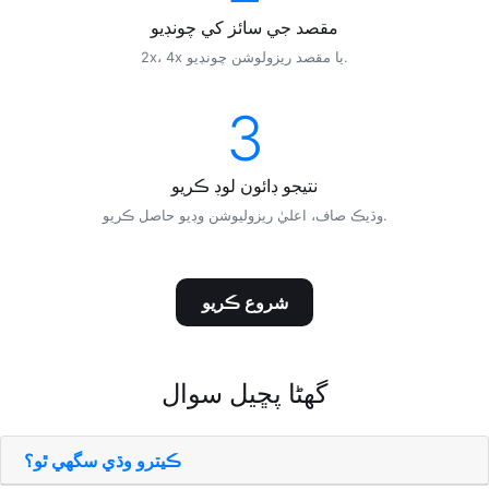
مقصد جي سائز کي چونڊيو
2x، 4x يا مقصد ريزولوشن چونڊيو.
3
نتيجو ڊائون لوڊ ڪريو
وڌيڪ صاف، اعليٰ ريزوليوشن وڊيو حاصل ڪريو.
شروع ڪريو
گھڻا پڇيل سوال
ڪيترو وڌي سگھي ٿو؟