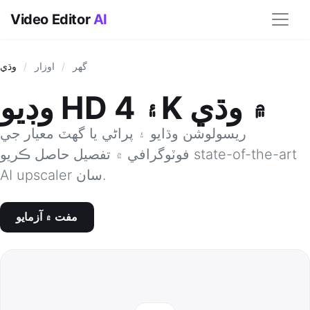
Video Editor
AI
گھر
/
اوزار
/
وڌي
وڊيو HD ۽ 4K ۾ وڌي
ريسولوشن وڌايو ۽ پراڻي يا گهٽ معيار جي
فوٽوگرافي ۾ تفصيل حاصل ڪريو state-of-the-art
AI upscaler سان.
مفت ۾ آزمايو