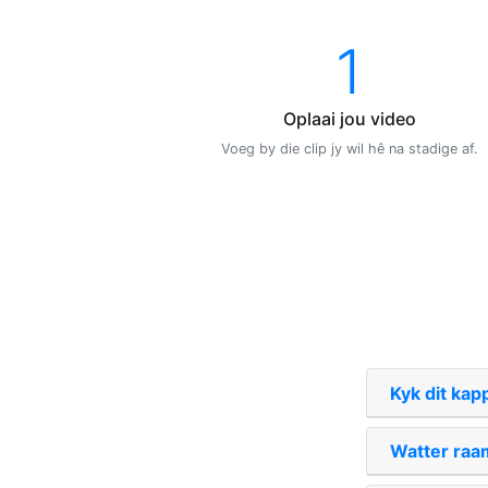
1
Oplaai jou video
Voeg by die clip jy wil hê na stadige af.
Kyk dit kap
Watter raa