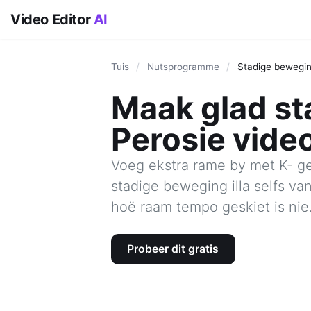
Video Editor
AI
Tuis
/
Nutsprogramme
/
Stadige bewegi
Maak glad st
Perosie vide
Voeg ekstra rame by met K- ge
stadige beweging illa selfs va
hoë raam tempo geskiet is nie
Probeer dit gratis