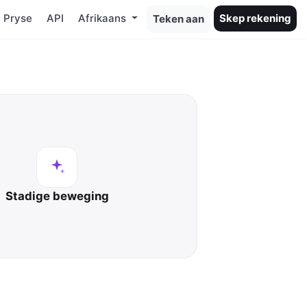
Pryse
API
Afrikaans
Skep rekening
Teken aan
Stadige beweging