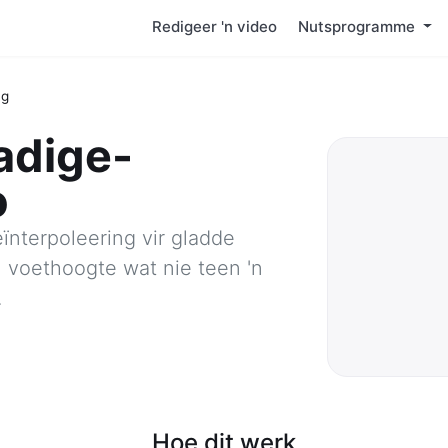
Redigeer 'n video
Nutsprogramme
ng
adige-
o
ïnterpoleering vir gladde
n voethoogte wat nie teen 'n
.
Hoe dit werk