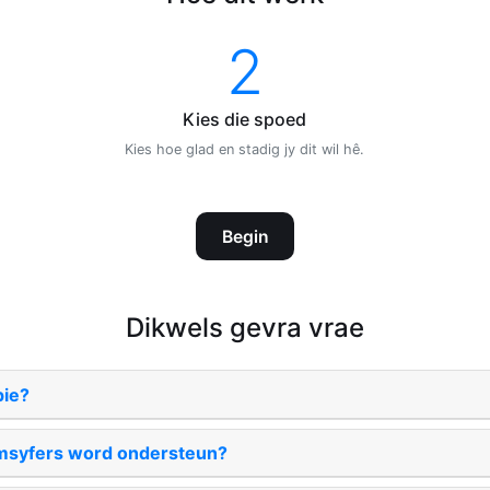
2
Kies die spoed
Kies hoe glad en stadig jy dit wil hê.
Begin
Dikwels gevra vrae
pie?
msyfers word ondersteun?