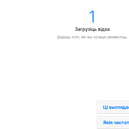
1
Загрузіць відэа
Дадаць кліп, які вы хочаце запаволіць.
Ці выгляда
Якія част