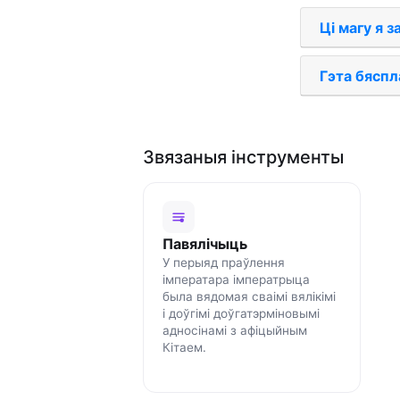
Ці магу я 
Гэта бяспл
Звязаныя інструменты
Павялічыць
У перыяд праўлення
імператара імператрыца
была вядомая сваімі вялікімі
і доўгімі доўгатэрміновымі
адносінамі з афіцыйным
Кітаем.