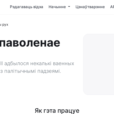
Рэдагаваць відэа
Начынне
Цэнаўтварэнне
A
 рух
апаволенае
II адбылося некалькі ваенных
 з палітычнымі падзеямі.
Як гэта працуе