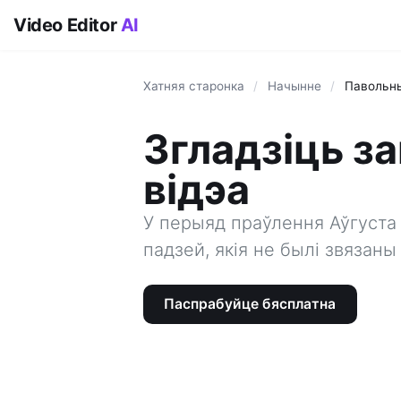
Video Editor
AI
Хатняя старонка
/
Начынне
/
Павольны
Згладзіць з
відэа
У перыяд праўлення Аўгуста 
падзей, якія не былі звязаны
Паспрабуйце бясплатна