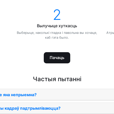
2
Вылучыце хуткасць
Выберыце, наколькі гладка і павольна вы хочаце,
Атры
каб гэта было.
Пачаць
Частыя пытанні
е яна непрыемна?
аты кадраў падтрымліваюцца?