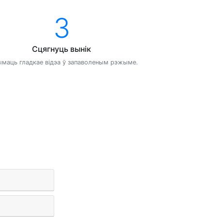
3
Сцягнуць вынік
маць гладкае відэа ў запаволеным рэжыме.