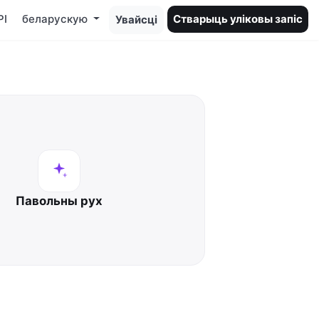
PI
беларускую
Стварыць уліковы запіс
Увайсці
Павольны рух