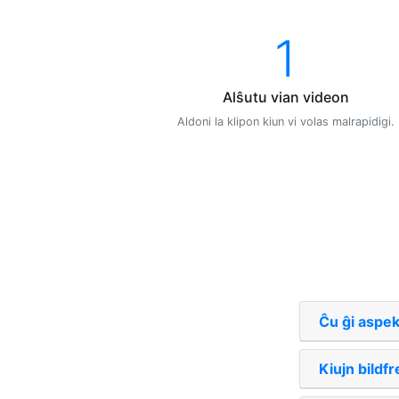
1
Alŝutu vian videon
Aldoni la klipon kiun vi volas malrapidigi.
Ĉu ĝi aspek
Kiujn bildf