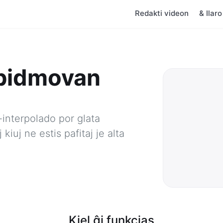
Redakti videon
& Ilar
apidmovan
-interpolado por glata
kiuj ne estis pafitaj je alta
Kiel ĝi funkcias