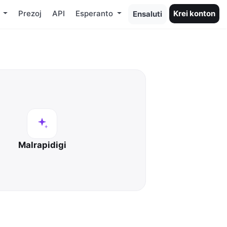
o
Prezoj
API
Esperanto
Krei konton
Ensaluti
Malrapidigi