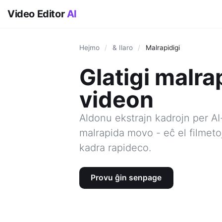
Video Editor
AI
Hejmo
/
& Ilaro
/
Malrapidigi
Glatigi malr
videon
Aldonu ekstrajn kadrojn per AI
malrapida movo - eĉ el filmetoj 
kadra rapideco.
Provu ĝin senpage