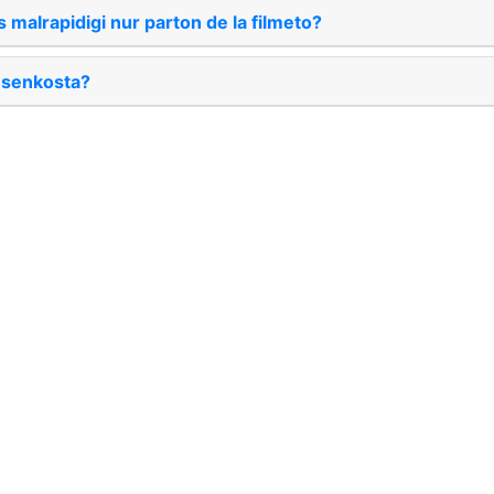
 malrapidigi nur parton de la filmeto?
 senkosta?