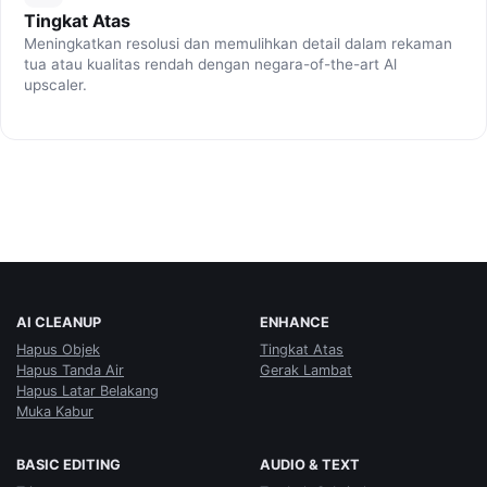
Tingkat Atas
Meningkatkan resolusi dan memulihkan detail dalam rekaman
tua atau kualitas rendah dengan negara-of-the-art Al
upscaler.
AI CLEANUP
ENHANCE
Hapus Objek
Tingkat Atas
Hapus Tanda Air
Gerak Lambat
Hapus Latar Belakang
Muka Kabur
BASIC EDITING
AUDIO & TEXT