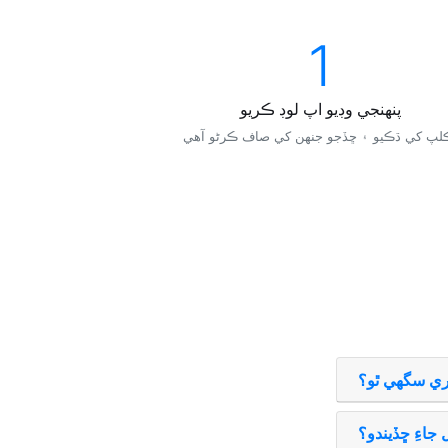
1
پنھنجي وڊيو اپ لوڊ ڪريو
ري سگھي ٿو؟
 جاءِ ڇڏيندو؟