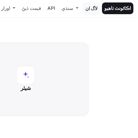
اڪائونٽ ٺاهيو
سنڌي
API
قيمت ڏيڻ
اوزار
لاگ ان
شيئر