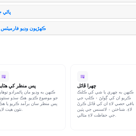
پاڻي 
ڪھڙيون وڊيو فارميٽس م
چهرا ڦاٽل
پس منظر کي هٽايو
ڪنهن به چهري يا شي کي ڪلڪ
ڪنهن به وڊيو مان پاڻمرادو توھا
ڪريو ان کي ڳولڻ ۽ ڪلپ جي
جو موضوع ڪڍيو. ھڪ سڌو سنئون
باقي حصي لاءِ ان کي ڦاٽل ڪرڻ
پس منظر سان برآمد ڪريو يا ھڪ
لاءِ. شناختن ۽ لائسنس جي پٽين
نئون ھيٺ لايو.
جي حفاظت لاءِ مثالي.