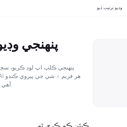
وڊيو ترتيب ڏيو
پنھنجي وڊي
پنھنجي ڪلپ اپ لوڊ ڪريو، سڄي
آھي ۽ ان جي پويان جي جاءِ ڀريندو آھي.
ڪيئن ڪم ڪري ٿو