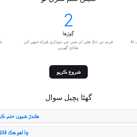
2
ڳوڙها
AI ان کي سڄي ڪلپ ۾ ختم ڪري ٿو - توھان جو صاف
فريم تي ڌڪ ھڻي ان شي جي چوڌاري ڦيراءِ جنھن کي
ڪلپ کي ڌڪيو ۽ ڇڏجو جنھن کي صاف ڪرڻو آھي.
ھٽائڻ گھرين.
شروع ڪريو
گھڻا پڇيل سوال
هلندڙ شيون ختم ڪ
ڇا اهو هڪ ڦاٽل