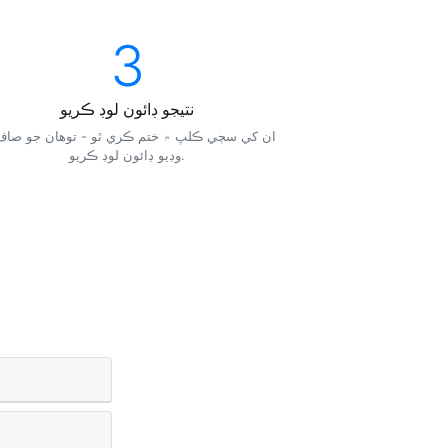
3
نتيجو ڊائون لوڊ ڪريو
وڊيو ڊائون لوڊ ڪريو.