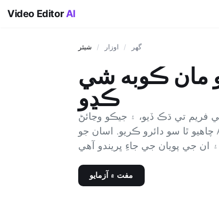
Video Editor
AI
گھر
/
اوزار
/
شيئر
و مان ڪوبه شي
ڪڍو
 فريم تي ڌڪ ڏيو، ۽ جيڪو وڃائڻ
چاهيو ٿا سو دائرو ڪريو. اسان جو AI هر فريم ۾ شي جي پيروي ڪندو
مفت ۾ آزمايو