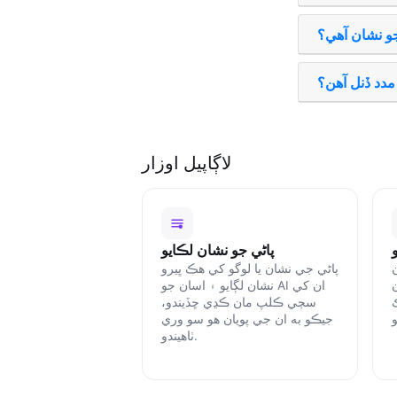
جو نشان آھي؟
دد ڏنل آھن؟
لاڳاپيل اوزار
پاڻي جو نشان لڪايو
ن
پاڻي جي نشان يا لوگو کي هڪ ڀيرو
نشان لڳايو ۽ اسان جو AI ان کي
سڄي ڪلپ مان ڪڍي ڇڏيندو،
جيڪو به ان جي پويان هو سو وري
ٺاھيندو.