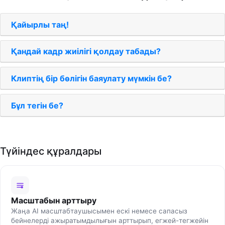
Қайырлы таң!
Қандай кадр жиілігі қолдау табады?
Клиптің бір бөлігін баяулату мүмкін бе?
Бұл тегін бе?
Түйіндес құралдары
Масштабын арттыру
Жаңа AI масштабтаушысымен ескі немесе сапасыз
бейнелерді ажыратымдылығын арттырып, егжей-тегжейін