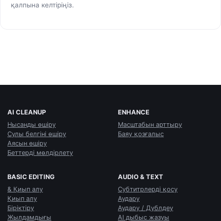
қалпына келтіріңіз.
AI CLEANUP
ENHANCE
Нысанды өшіру
Масштабын арттыру
Сулы белгіні өшіру
Баяу қозғалыс
Аясын өшіру
Беттерді мөлдірлету
BASIC EDITING
AUDIO & TEXT
& Қиып алу
Субтитрлерді қосу
Қиып алу
Аудару
Біріктіру
Аудару / Дублдеу
Жылдамдығы
AI дыбыс жазуы