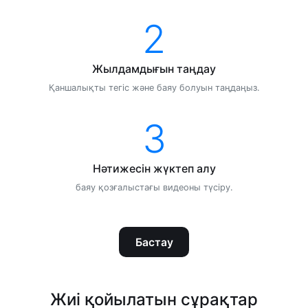
2
Жылдамдығын таңдау
Қаншалықты тегіс және баяу болуын таңдаңыз.
3
Нәтижесін жүктеп алу
баяу қозғалыстағы видеоны түсіру.
Бастау
Жиі қойылатын сұрақтар