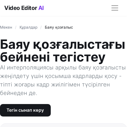
Video Editor
AI
Мекен
/
Құралдар
/
Баяу қозғалыс
Баяу қозғалыстағы
бейнені тегістеу
AI интерполяциясы арқылы баяу қозғалысты
жеңілдету үшін қосымша кадрларды қосу -
тіпті жоғары кадр жиілігімен түсірілген
бейнеден де.
Тегін сынап көру