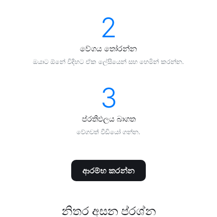
2
වේගය තෝරන්න
ඔයාට ඕනේ විදිහට ඒක ලේසියෙන් සහ හෙමින් කරන්න.
3
ප්රතිඵලය බාගත
වේගවත් වීඩියෝ ගන්න.
ආරම්භ කරන්න
නිතර අසන ප්රශ්න