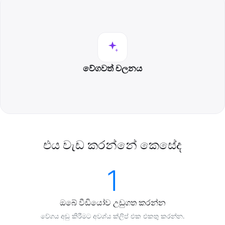
වේගවත් චලනය
එය වැඩ කරන්නේ කෙසේද
1
ඔබේ වීඩියෝව උඩුගත කරන්න
වේගය අඩු කිරීමට අවශ්ය ක්ලිප් එක එකතු කරන්න.