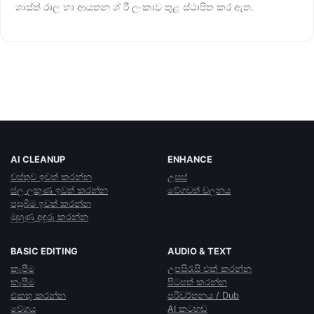
ශාස්ත් රාල හා ආයතන ශ් රී ලංකාව තුළ ස්ථාපිත කර ඇත.
AI CLEANUP
ENHANCE
වස්තුව ඉවත් කරන්න
උසස්
ජල ලකුණ ඉවත් කරන්න
වේගවත් චලනය
පසුබිම ඉවත් කරන්න
මුහුණු අඳුරු කරන්න
BASIC EDITING
AUDIO & TEXT
කැපීම
උපසිරැසි එක් කරන්න
කැපීම
පිටපත් කරන්න
එකතු කරන්න
පරිවර්තනය / Dub
වේගය
AI කටහඬ