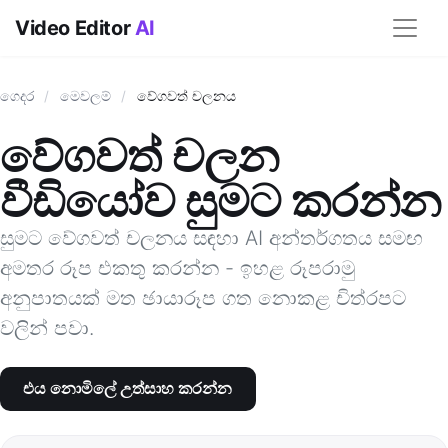
Video Editor
AI
ගෙදර
/
මෙවලම්
/
වේගවත් චලනය
වේගවත් චලන
වීඩියෝව සුමට කරන්න
සුමට වේගවත් චලනය සඳහා AI අන්තර්ගතය සමඟ
අමතර රූප එකතු කරන්න - ඉහළ රූපරාමු
අනුපාතයක් මත ඡායාරූප ගත නොකළ චිත්රපට
වලින් පවා.
එය නොමිලේ උත්සාහ කරන්න