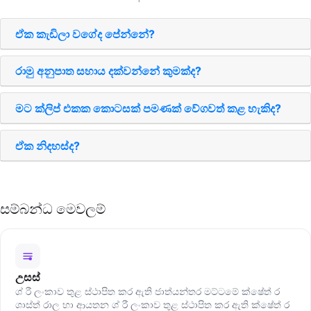
ඒක කැඩිලා වගේද පේන්නේ?
රාමු අනුපාත සහාය දක්වන්නේ කුමක්ද?
මට ක්ලිප් එකක කොටසක් පමණක් වේගවත් කළ හැකිද?
ඒක නිදහස්ද?
සම්බන්ධ මෙවලම්
උසස්
ශ් රී ලංකාව තුළ ස්ථාපිත කර ඇති ජාත්යන්තර මට්ටමේ ක්ෂේත් ර
ශාස්ත් රාල හා ආයතන ශ් රී ලංකාව තුළ ස්ථාපිත කර ඇති ක්ෂේත් ර