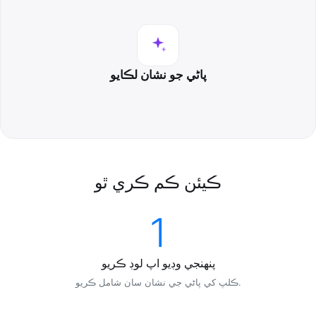
پاڻي جو نشان لڪايو
ڪيئن ڪم ڪري ٿو
1
پنھنجي وڊيو اپ لوڊ ڪريو
ڪلپ کي پاڻي جي نشان سان شامل ڪريو.