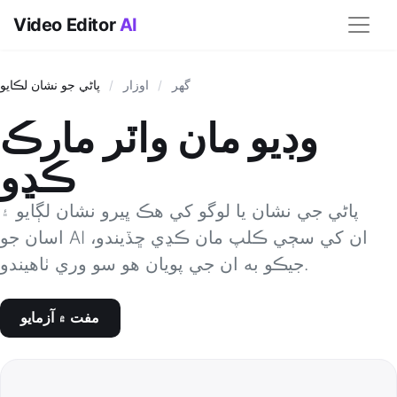
Video Editor
AI
گھر
/
اوزار
/
پاڻي جو نشان لڪايو
وڊيو مان واٽر مارڪ
ڪڍو
پاڻي جي نشان يا لوگو کي هڪ ڀيرو نشان لڳايو ۽
اسان جو AI ان کي سڄي ڪلپ مان ڪڍي ڇڏيندو،
جيڪو به ان جي پويان هو سو وري ٺاھيندو.
مفت ۾ آزمايو