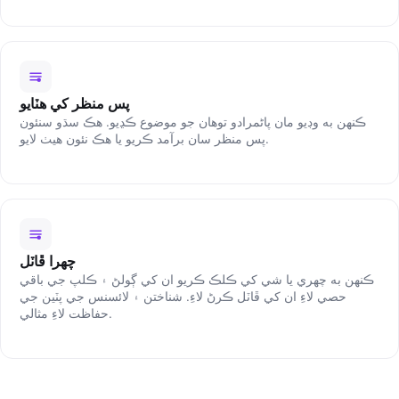
پس منظر کي هٽايو
ڪنهن به وڊيو مان پاڻمرادو توھان جو موضوع ڪڍيو. ھڪ سڌو سنئون
پس منظر سان برآمد ڪريو يا ھڪ نئون ھيٺ لايو.
چهرا ڦاٽل
ڪنهن به چهري يا شي کي ڪلڪ ڪريو ان کي ڳولڻ ۽ ڪلپ جي باقي
حصي لاءِ ان کي ڦاٽل ڪرڻ لاءِ. شناختن ۽ لائسنس جي پٽين جي
حفاظت لاءِ مثالي.