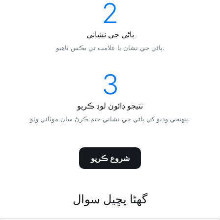
2
پاڻي جي نشاني
پاڻي جي نشان يا علامت تي بڪس ٺاھيو.
3
نتيجو ڊائون لوڊ ڪريو
پنھنجي وڊيو کي پاڻي جي نشاني ختم ڪرڻ سان موٽائي وٺو.
شروع ڪريو
گھڻا پڇيل سوال