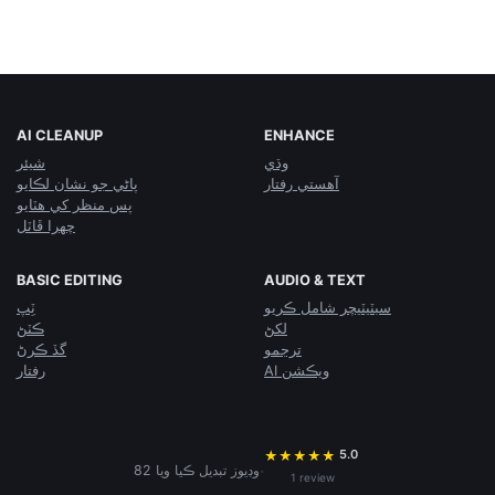
AI CLEANUP
ENHANCE
وڌي
شيئر
آهستي رفتار
پاڻي جو نشان لڪايو
پس منظر کي هٽايو
چهرا ڦاٽل
BASIC EDITING
AUDIO & TEXT
سبٽيٽيچر شامل ڪريو
ٽِپ
لکڻ
ڪٽڻ
ترجمو
گڏ ڪرڻ
AI ويڪشن
رفتار
5.0
★
★
★
★
★
·
82 وڊيوز تبديل ڪيا ويا
1 review