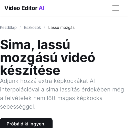
Video Editor
AI
Kezdőlap
/
Eszközök
/
Lassú mozgás
Sima, lassú
mozgású videó
készítése
Adjunk hozzá extra képkockákat AI
interpolációval a sima lassítás érdekében még
a felvételek nem lőtt magas képkocka
sebességgel.
Próbáld ki ingyen.