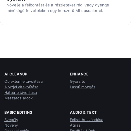
Növelje a felbontást és a részleteket régi vagy gyenge
minőségű felvételeken egy korszerű MI upscalerrel.
AI CLEANUP
ENHANCE
Objektum eltávolítása
Gyorsító
A vízjel eltávolítása
Lassú mozgás
Háttér eltávolítása
Maszatos arcok
BASIC EDITING
AUDIO & TEXT
Szegély
Felirat hozzáadása
Növény
Átírás
Összeolvadás
Fordítás / Dub