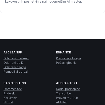
kakovostnih posnetkih s najmodernejšim AI master.
AI CLEANUP
ENHANCE
Odstrani predmet
Povišanje obsega
Odstrani obliž
Počasi gibanje
Odstrani ozadje
Pomegljivi obrazi
BASIC EDITING
AUDIO & TEXT
Obremenitev
Dodaj podnapise
Pridelek
Transcribe
Združenje
Prevedite / Dub
Hitrost
AI-Hitro