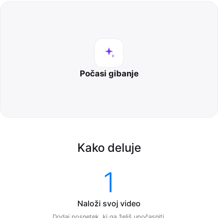
Počasi gibanje
Kako deluje
1
Naloži svoj video
Dodaj posnetek, ki ga želiš upočasniti.