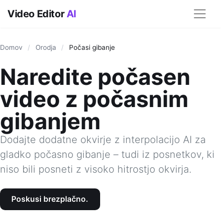
Video Editor
AI
Domov
/
Orodja
/
Počasi gibanje
Naredite počasen
video z počasnim
gibanjem
Dodajte dodatne okvirje z interpolacijo AI za
gladko počasno gibanje – tudi iz posnetkov, ki
niso bili posneti z visoko hitrostjo okvirja.
Poskusi brezplačno.