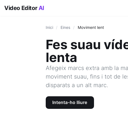
Video Editor
AI
Inici
/
Eines
/
Moviment lent
Fes suau víd
lenta
Afegeix marcs extra amb la mag
moviment suau, fins i tot de l
disparats a un alt marc.
Intenta-ho lliure