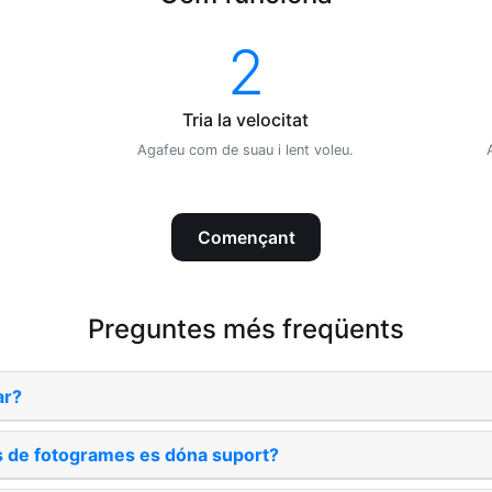
2
Tria la velocitat
Agafeu com de suau i lent voleu.
Començant
Preguntes més freqüents
ar?
s de fotogrames es dóna suport?