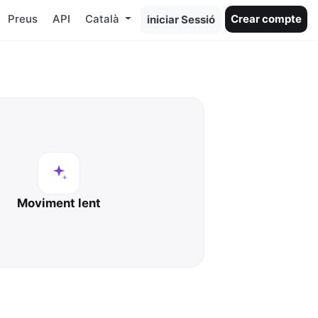
Preus
API
Català
Crear compte
iniciar Sessió
Moviment lent