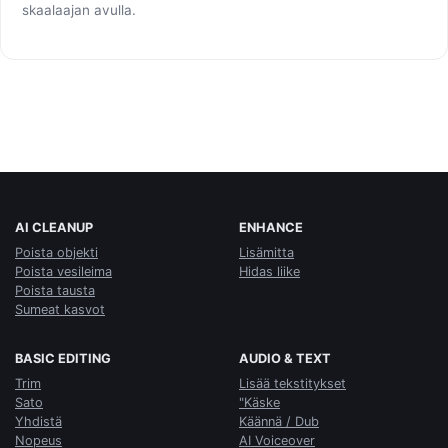
skaalaajan avulla.
AI CLEANUP
ENHANCE
Poista objekti
Lisämitta
Poista vesileima
Hidas liike
Poista tausta
Sumeat kasvot
BASIC EDITING
AUDIO & TEXT
Trim
Lisää tekstitykset
Sato
"Käske
Yhdistä
Käännä / Dub
Nopeus
AI Voiceover