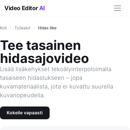
Video Editor
AI
Koti
/
Työkalut
/
Hidas liike
Tee tasainen
hidasajovideo
Lisää lisäkehykset tekoälyinterpoloimalla
tasaiseen hidastukseen – jopa
kuvamateriaalista, jota ei kuvattu suurella
kuvanopeudella.
Kokeile vapaasti