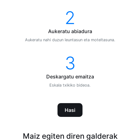
2
Aukeratu abiadura
Aukeratu nahi duzun leuntasun eta moteltasuna.
3
Deskargatu emaitza
Eskala txikiko bideoa.
Hasi
Maiz egiten diren galderak