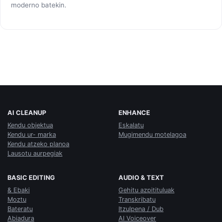
moderno batekin.
AI CLEANUP
ENHANCE
Kendu objektua
Eskalatu
Kendu ur- marka
Mugimendu motelagoa
Kendu atzeko planoa
Lausotu aurpegiak
BASIC EDITING
AUDIO & TEXT
& Ebaki
Gehitu azpitituluak
Moztu
Transkribatu
Bateratu
Itzulpena / Dub
Abiadura
AI Voiceover