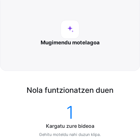
Mugimendu motelagoa
Nola funtzionatzen duen
1
Kargatu zure bideoa
Gehitu moteldu nahi duzun klipa.