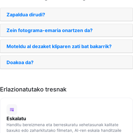
Zapaldua dirudi?
Zein fotograma-emaria onartzen da?
Moteldu al dezaket kliparen zati bat bakarrik?
Doakoa da?
Erlazionatutako tresnak
Eskalatu
Handitu bereizmena eta berreskuratu xehetasunak kalitate
baxuko edo zaharkitutako filmetan, AI-ren eskala handitzaile