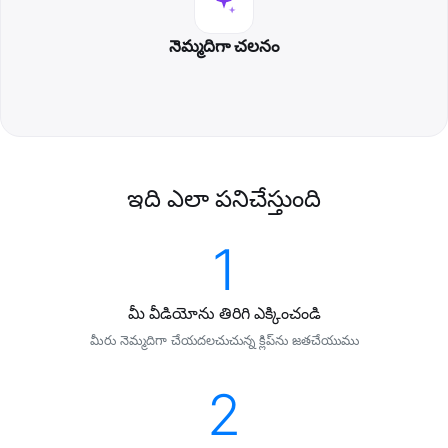
నెమ్మదిగా చలనం
ఇది ఎలా పనిచేస్తుంది
1
మీ వీడియోను తిరిగి ఎక్కించండి
మీరు నెమ్మదిగా చేయదలచుచున్న క్లిప్‌ను జతచేయుము
2