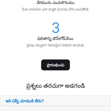
వేగమును ఎంచుకొనుము
మీరు కావలసిన ఎలా మెత్తని మరియు వేగం ఎంచుకోండి.
3
ఫలితాన్ని డౌన్‌లోడ్‌చేయి
ద్రవపు నెమ్మదిగా నిదానమైన వీడియో పొందండి.
ప్రారంభించు
ప్రశ్నలు తరచుగా అడగండి
ఇది చిప్పీ చూడండి లేదు?