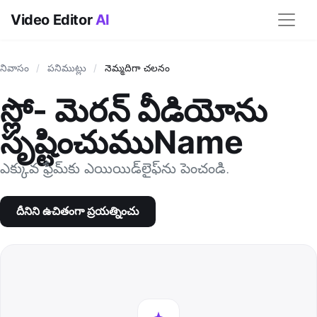
Video Editor
AI
నివాసం
/
పనిముట్లు
/
నెమ్మదిగా చలనం
స్లో- మెరన్ వీడియోను
సృష్టించుముName
ఎక్కువ ఫ్రేమ్‌కు ఎయియిడ్‌లైఫ్‌ను పెంచండి.
దీనిని ఉచితంగా ప్రయత్నించు