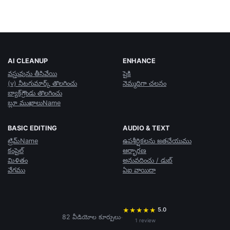
AI CLEANUP
ENHANCE
వస్తువును తీసివేయి
పైకి
(v) నీటగుమార్క్ తొలగించు
నెమ్మదిగా చలనం
బ్యాక్‌గ్రౌండు తొలగించు
బ్లూ ముఖాలుName
BASIC EDITING
AUDIO & TEXT
ట్రిమ్Name
ఉపశీర్షికలను జతచేయుము
కంపైల్
ఆర్భారణ
మిళితం
అనువదించు / డుబ్
వేగము
ఏఐ వాయిదా
5.0
★
★
★
★
★
·
82 వీడియోల కూర్పులు
1 review