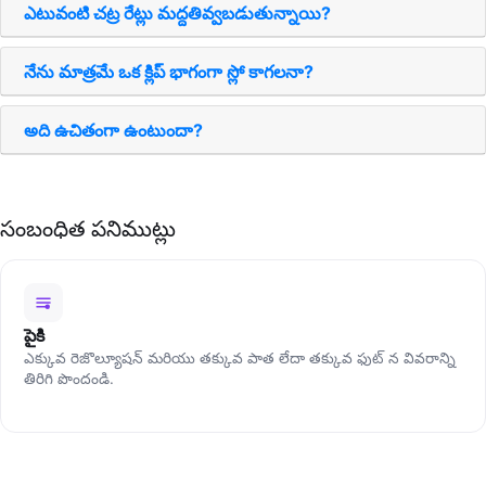
ఎటువంటి చట్ర రేట్లు మద్దతివ్వబడుతున్నాయి?
నేను మాత్రమే ఒక క్లిప్ భాగంగా స్లో కాగలనా?
అది ఉచితంగా ఉంటుందా?
సంబంధిత పనిముట్లు
పైకి
ఎక్కువ రెజొల్యూషన్ మరియు తక్కువ పాత లేదా తక్కువ ఫుట్ న వివరాన్ని
తిరిగి పొందండి.