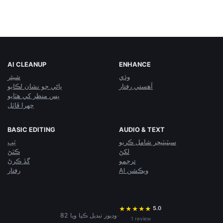
AI CLEANUP
ENHANCE
وڌي
شيئر
آهستي رفتار
پاڻي جو نشان لڪايو
پس منظر کي هٽايو
چهرا ڦاٽل
BASIC EDITING
AUDIO & TEXT
سبٽيٽيچر شامل ڪريو
ٽِپ
لکڻ
ڪٽڻ
ترجمو
گڏ ڪرڻ
AI ويڪشن
رفتار
5.0
★
★
★
★
★
·
82 وڊيوز تبديل ڪيا ويا
1 review