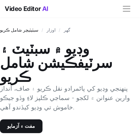
Video Editor
AI
گھر
/
اوزار
/
سبٽيٽيچر شامل ڪريو
وڊيو ۾ سبٽيٽ ۽
سرٽيفڪيشن شامل
ڪريو
پنھنجي وڊيو کي پاڻمرادو نقل ڪريو ۽ صاف، انداز
وارين عنوانن ۾ لکجو - سماجي ڪلپز لاءِ وڏو جيڪو
خاموش تي وڊيو کيڏندو آھي.
مفت ۾ آزمايو