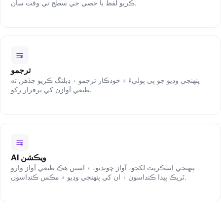
ڪريو لفظ يا حصي جي سطح تي وقت سان.
ترجمو
پنھنجي وڊيو جو ٻي ٻوليءَ ۾ خودڪار ترجمو ۽ ڊبلنگ ڪريو جڏهن ته
طبعي آوازن کي برقرار رکو.
AI ويڪشن
پنھنجي اسڪرپٽ لکجو، آواز چونڊيو، ۽ اسين ھڪ طبعي آواز وارو
ٽريڪ پيدا ڪنداسون ۽ ان کي پنھنجي وڊيو ۾ مڪس ڪنداسون.