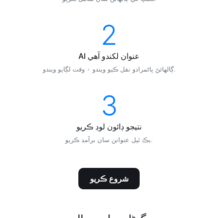
2
AI عنوان لکندو آھي
ڳالھائڻ پاڻمرادو نقل ڪيو ويندو ۽ وقت لڳايو ويندو.
3
نتيجو ڊائون لوڊ ڪريو
بڪ ٿيل عنوانن سان برآمد ڪريو.
شروع ڪريو