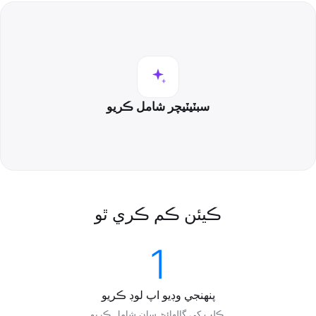
سبٽيٽيچر شامل ڪريو
ڪيئن ڪم ڪري ٿو
1
پنھنجي وڊيو اپ لوڊ ڪريو
ڪلپ کي ڳالهائڻ سان شامل ڪريو.