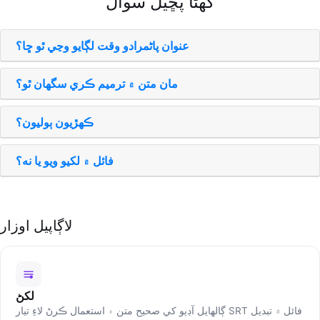
گھڻا پڇيل سوال
عنوان پاڻمرادو وقت لڳايو وڃي ٿو ڇا؟
مان متن ۾ ترميم ڪري سگهان ٿو؟
ڪھڙيون ٻوليون؟
فائل ۾ لکيو ويو يا نه؟
لاڳاپيل اوزار
لکڻ
ڳالھايل آڊيو کي صحيح متن ۽ استعمال ڪرڻ لاءِ تيار SRT فائل ۾ تبديل