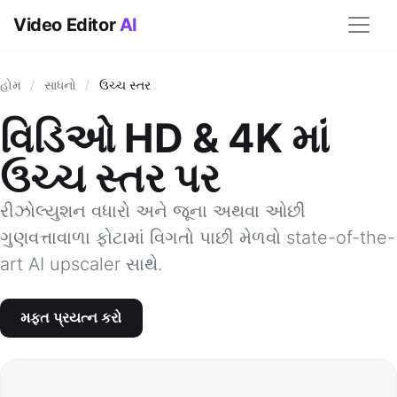
Video Editor
AI
હોમ
/
સાધનો
/
ઉચ્ચ સ્તર
વિડિઓ HD & 4K માં
ઉચ્ચ સ્તર પર
રીઝોલ્યુશન વધારો અને જૂના અથવા ઓછી
ગુણવત્તાવાળા ફોટામાં વિગતો પાછી મેળવો state-of-the-
art AI upscaler સાથે.
મફત પ્રયત્ન કરો