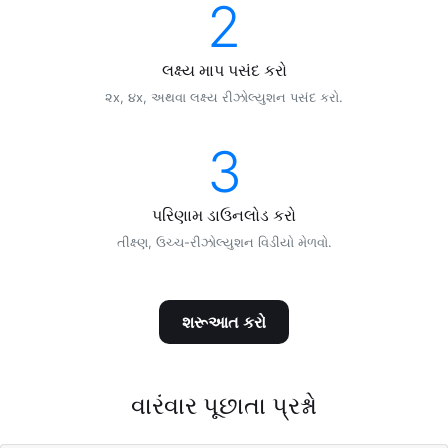
2
લક્ષ્ય માપ પસંદ કરો
૨x, ૪x, અથવા લક્ષ્ય રીઝોલ્યુશન પસંદ કરો.
3
પરિણામ ડાઉનલોડ કરો
તીક્ષ્ણ, ઉચ્ચ-રીઝોલ્યુશન વિડીયો મેળવો.
શરૂઆત કરો
વારંવાર પૂછાતા પ્રશ્નો