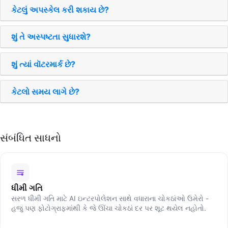
કેટલું અપસ્કેલ કરી શકાય છે?
શું તે અસ્પષ્ટતા સુધારશે?
શું ત્યાં વૉટરમાર્ક છે?
કેટલો સમય લાગે છે?
સંબંધિત સાધનો
ધીમી ગતિ
સરળ ધીમી ગતિ માટે AI ઇન્ટરપોલેશન સાથે વધારાના ચોકઠાંઓ ઉમેરો -
હજુ પણ ફોટોગ્રાફમાંથી કે જે ઊંચા ચોકઠાં દર પર શૂટ થયેલ નહોતો.