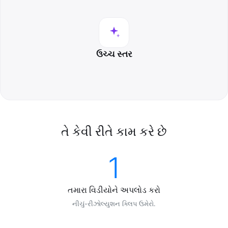
ઉચ્ચ સ્તર
તે કેવી રીતે કામ કરે છે
1
તમારા વિડીયોને અપલોડ કરો
નીચું-રીઝોલ્યુશન ક્લિપ ઉમેરો.