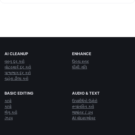
AI CLEANUP
ENHANCE
વસ્તુ દૂર કરો
ઉચ્ચ સ્તર
વોટરમાર્ક દૂર કરો
ધીમી ગતિ
પાશ્વભાગ દૂર કરો
ચહેરા ઢીલા કરો
BASIC EDITING
AUDIO & TEXT
કાપો
ઉપશીર્ષકો ઉમેરો
કાપો
રૂપાંતરિત કરો
ભેગુ કરો
ભાષાંતર / ડબ
ઝડપ
AI વૉઇસઓવર