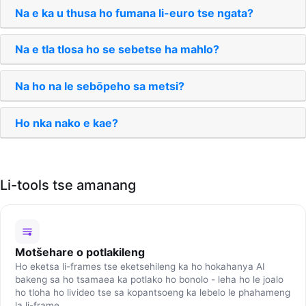
Na e ka u thusa ho fumana li-euro tse ngata?
Na e tla tlosa ho se sebetse ha mahlo?
Na ho na le sebōpeho sa metsi?
Ho nka nako e kae?
Li-tools tse amanang
Motšehare o potlakileng
Ho eketsa li-frames tse eketsehileng ka ho hokahanya AI
bakeng sa ho tsamaea ka potlako ho bonolo - leha ho le joalo
ho tloha ho livideo tse sa kopantsoeng ka lebelo le phahameng
la li-frame.