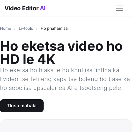
Video Editor
AI
Home
/
Li-tools
/
Ho phahamisa
Ho eketsa video ho
HD le 4K
Ho eketsa ho hlaka le ho khutlisa lintlha ka
livideo tse fetileng kapa tse boleng bo tlase ka
ho sebelisa upscaler ea AI e tsoetseng pele.
Tlosa mahala