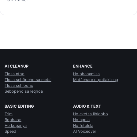
AI CLEANUP
ENHANCE
Tlosa ntho
Ho phahamisa
Tlosa sebōpeho sa metsi
Motšehare o potlakileng
Tlosa sehlooho
Sebopeho sa leqhoa
BASIC EDITING
AUDIO & TEXT
Trim
Ho eketsa lihlooho
Bophara:
Ho ngola
Ho kopanya
Ho fetolela
Speed
AI Voiceover