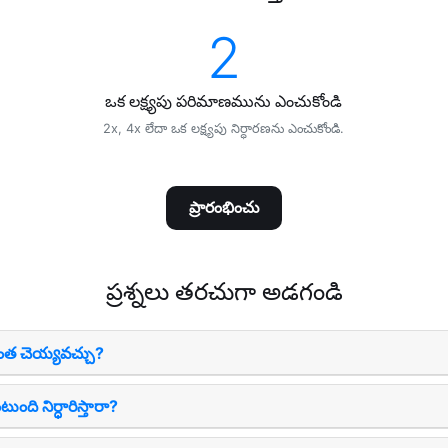
2
ఒక లక్ష్యపు పరిమాణమును ఎంచుకోండి
2x, 4x లేదా ఒక లక్ష్యపు నిర్ధారణను ఎంచుకోండి.
ప్రారంభించు
ప్రశ్నలు తరచుగా అడగండి
ఎంత చెయ్యవచ్చు?
ుంది నిర్ధారిస్తారా?