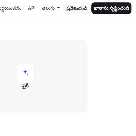
ిర్ణయించడం
API
తెలుగు
ఖాతాను సృష్టించండి
ప్రవేశించండి
పైకి