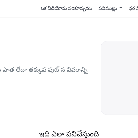
ఒక వీడియోను సరికూర్చుము
పనిముట్లు
ధర న
పాత లేదా తక్కువ ఫుట్ న వివరాన్ని
ఇది ఎలా పనిచేస్తుంది