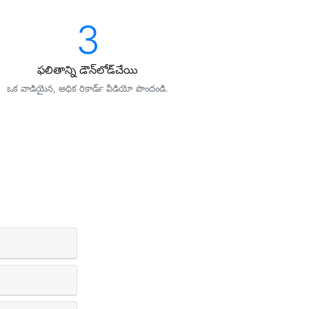
3
ఫలితాన్ని డౌన్‌లోడ్‌చేయి
ఒక వాడియైన, అధిక రికార్‍డ్ వీడియో పొందండి.