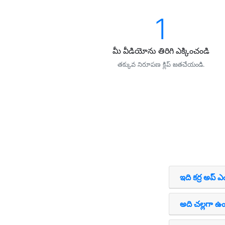
1
మీ వీడియోను తిరిగి ఎక్కించండి
తక్కువ నిరూపణ క్లిప్ జతచేయండి.
ఇది కర్ర అప్ 
అది చల్లగా ఉంట