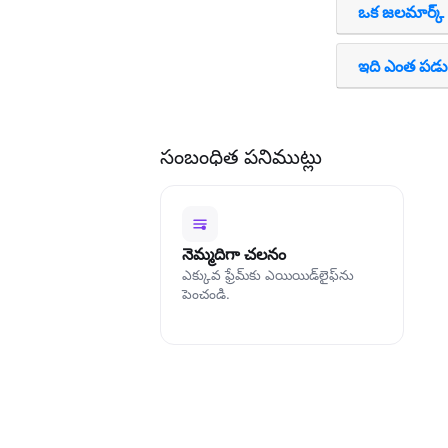
ఒక జలమార్క్
ఇది ఎంత పడు
సంబంధిత పనిముట్లు
నెమ్మదిగా చలనం
ఎక్కువ ఫ్రేమ్‌కు ఎయియిడ్‌లైఫ్‌ను
పెంచండి.