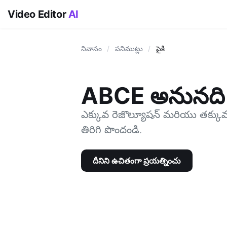
Video Editor
AI
నివాసం
/
పనిముట్లు
/
పైకి
ABCE అనునది
ఎక్కువ రెజొల్యూషన్ మరియు తక్కువ 
తిరిగి పొందండి.
దీనిని ఉచితంగా ప్రయత్నించు