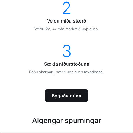
2
Veldu miða stærð
Veldu 2x, 4x eða markmið upplausn.
3
Sækja niðurstöðuna
Fáðu skarpari, hærri upplausn myndband.
Byrjaðu núna
Algengar spurningar