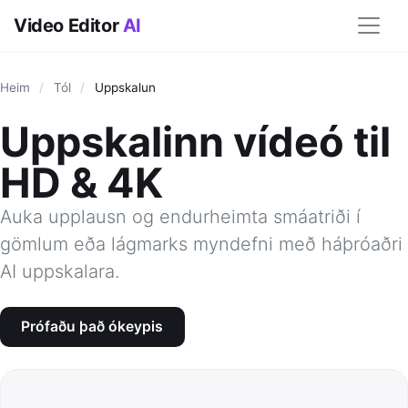
Video Editor
AI
Heim
/
Tól
/
Uppskalun
Uppskalinn vídeó til
HD & 4K
Auka upplausn og endurheimta smáatriði í
gömlum eða lágmarks myndefni með háþróaðri
AI uppskalara.
Prófaðu það ókeypis