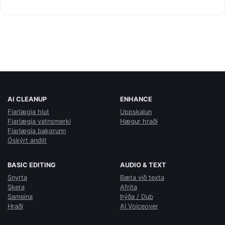
AI CLEANUP
ENHANCE
Fjarlægja hlut
Uppskalun
Fjarlægja vatnsmerki
Hægur hraði
Fjarlægja bakgrunn
Óskýrt andlit
BASIC EDITING
AUDIO & TEXT
Snyrta
Bæta við texta
Skera
Afrita
Sameina
Þýða / Dub
Hraði
AI Voiceover