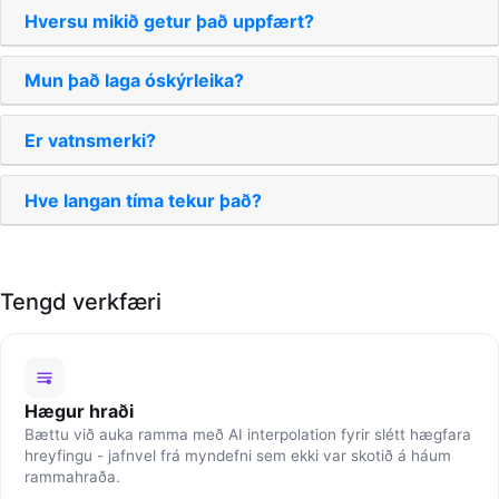
Hversu mikið getur það uppfært?
Mun það laga óskýrleika?
Er vatnsmerki?
Hve langan tíma tekur það?
Tengd verkfæri
Hægur hraði
Bættu við auka ramma með AI interpolation fyrir slétt hægfara
hreyfingu - jafnvel frá myndefni sem ekki var skotið á háum
rammahraða.