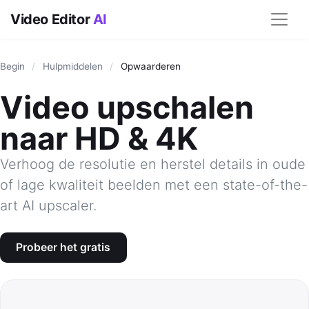
Video Editor
AI
Begin
/
Hulpmiddelen
/
Opwaarderen
Video upschalen
naar HD & 4K
Verhoog de resolutie en herstel details in oude
of lage kwaliteit beelden met een state-of-the-
art AI upscaler.
Probeer het gratis