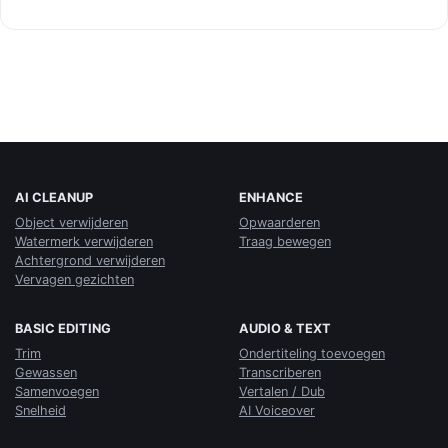
AI CLEANUP
ENHANCE
Object verwijderen
Opwaarderen
Watermerk verwijderen
Traag bewegen
Achtergrond verwijderen
Vervagen gezichten
BASIC EDITING
AUDIO & TEXT
Trim
Ondertiteling toevoegen
Gewassen
Transcriberen
Samenvoegen
Vertalen / Dub
Snelheid
AI Voiceover