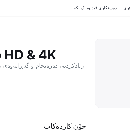
دەستکاری ڤیدیۆیەک بکە
ڤیدیۆ زیاد بکە بۆ HD & 4K
زیادکردنی دەرەنجام و گەڕانەوەی زا
چۆن کاردەکات