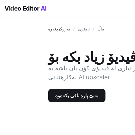
Video Editor
AI
ماڵ
/
ئامێری
/
بەرزکردنەوە
نیاری لە ڤیدیۆی کۆن یان باشە بە
بەکارهێنانی AI upscaler
بەبێ پارە تاقی بکەەوە