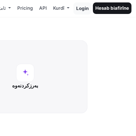
Hesab biafirîne
Kurdî
API
Pricing
ئامێری
Login
بەرزکردنەوە