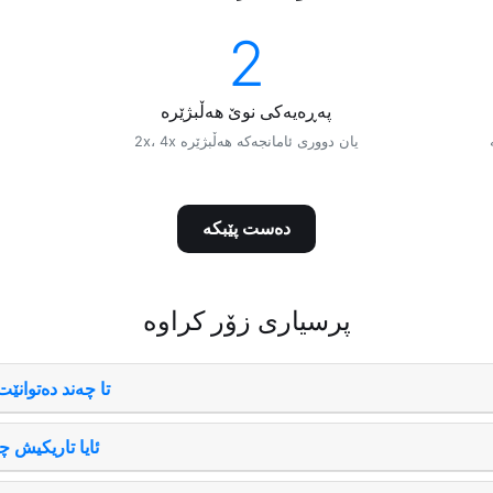
2
2x، 4x یان دووری ئامانجەکە هەڵبژێرە
دەست پێبکه
پرسیاری زۆر کراوە
تا چەند دەتوانێت
ئایا تاریکیش 