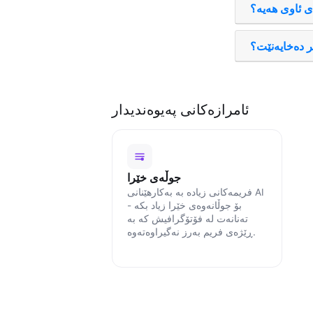
ی ئاوی هەیە؟
ر دەخایەنێت؟
ئامرازەکانی پەیوەندیدار
جوڵەی خێرا
فریمەکانی زیادە بە بەکارهێنانی AI
بۆ جوڵانەوەی خێرا زیاد بکە -
تەنانەت لە فۆتۆگرافیش کە بە
ڕێژەی فریم بەرز نەگیراوەتەوە.