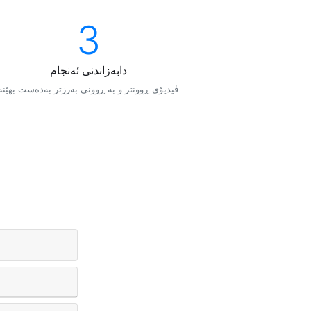
3
دابەزاندنی ئەنجام
ڤیدیۆی ڕوونتر و بە ڕوونی بەرزتر بەدەست بهێنە