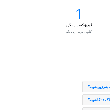
1
ڤیدیۆکەت دابگرە
کلیپی بەپێز زیاد بکە
 بەرزببێتەوە؟
چاک دەکاتەوە؟