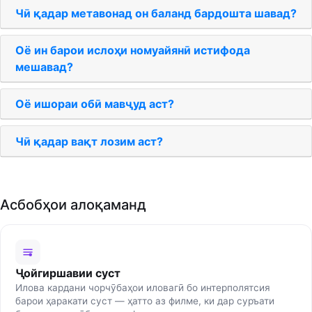
Чӣ қадар метавонад он баланд бардошта шавад?
Оё ин барои ислоҳи номуайянӣ истифода
мешавад?
Оё ишораи обӣ мавҷуд аст?
Чӣ қадар вақт лозим аст?
Асбобҳои алоқаманд
Ҷойгиршавии суст
Илова кардани чорчӯбаҳои иловагӣ бо интерполятсия
барои ҳаракати суст — ҳатто аз филме, ки дар суръати