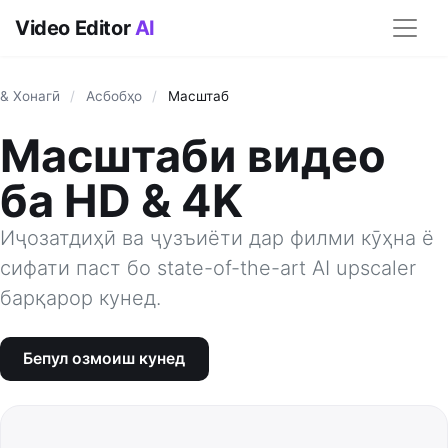
Video Editor
AI
& Хонагӣ
/
Асбобҳо
/
Масштаб
Масштаби видео
ба HD & 4K
Иҷозатдиҳӣ ва ҷузъиёти дар филми кӯҳна ё
сифати паст бо state-of-the-art AI upscaler
барқарор кунед.
Бепул озмоиш кунед