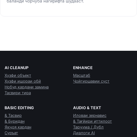
баланди чорчӯба нагирифта шудааст.
AI CLEANUP
ENHANCE
Ҳузфи объект
Масштаб
Ҳузфи ишораи обӣ
Ҷойгиршавии суст
Нобуд кардани замина
Тасвири тира
BASIC EDITING
AUDIO & TEXT
& Тасвир
Иловаи зернавис
& Буридан
& Тағйири иттилоот
Якҷоя кардан
Тарҷума / Дубл
Суръат
Диалоги AI