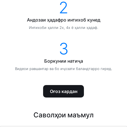
2
Андозаи ҳадафро интихоб кунед
Интихоби ҳалли 2x, 4x ё ҳалли ҳадаф.
3
Боркунии натиҷа
Видеои равшантар ва бо иҷозати баландтарро гиред.
Оғоз кардан
Саволҳои маъмул