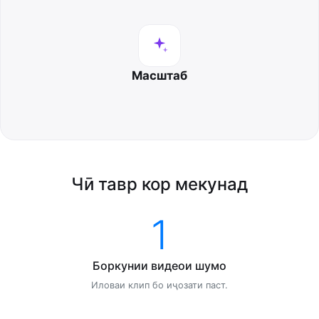
Масштаб
Чӣ тавр кор мекунад
1
Боркунии видеои шумо
Иловаи клип бо иҷозати паст.