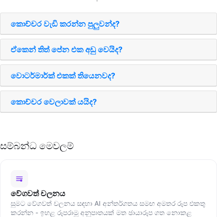
කොච්චර වැඩි කරන්න පුලුවන්ද?
ඒකෙන් තිත් පේන එක අඩු වෙයිද?
වොටර්මාර්ක් එකක් තියෙනවද?
කොච්චර වෙලාවක් යයිද?
සම්බන්ධ මෙවලම්
වේගවත් චලනය
සුමට වේගවත් චලනය සඳහා AI අන්තර්ගතය සමඟ අමතර රූප එකතු
කරන්න - ඉහළ රූපරාමු අනුපාතයක් මත ඡායාරූප ගත නොකළ