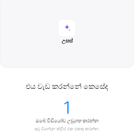
උසස්
එය වැඩ කරන්නේ කෙසේද
1
ඔබේ වීඩියෝව උඩුගත කරන්න
අඩු විභේදන ක්ලිප් එක එකතු කරන්න.