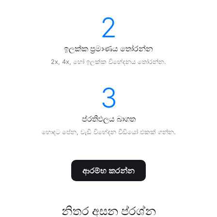
2
ඉලක්ක ප්‍රමාණය තෝරන්න
2x, 4x, හෝ ඉලක්ක විභේදනය තෝරන්න.
3
ප්රතිඵලය බාගත
හොදට පේන, වැඩි විභේදන වීඩියෝ එකක් ගන්න.
ආරම්භ කරන්න
නිතර අසන ප්රශ්න