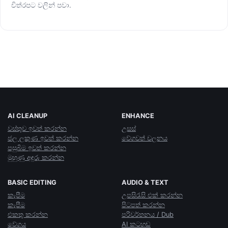
චිත්රපට වලින් පවා.
AI CLEANUP
ENHANCE
වස්තුව ඉවත් කරන්න
උසස්
ජල ලකුණ ඉවත් කරන්න
වේගවත් චලනය
පසුබිම ඉවත් කරන්න
මුහුණු අඳුරු කරන්න
BASIC EDITING
AUDIO & TEXT
කැපීම
උපසිරැසි එක් කරන්න
කැපීම
පිටපත් කරන්න
එකතු කරන්න
පරිවර්තනය / Dub
වේගය
AI කටහඬ