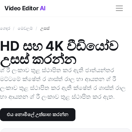
Video Editor
AI
ගෙදර
/
මෙවලම්
/
උසස්
HD සහ 4K වීඩියෝව
උසස් කරන්න
ශ් රී ලංකාව තුළ ස්ථාපිත කර ඇති ජාත්යන්තර
මට්ටමේ ක්ෂේත් ර ශාස්ත් රාල හා ආයතන ශ් රී
ලංකාව තුළ ස්ථාපිත කර ඇති ක්ෂේත් ර ශාස්ත් රාල
හා ආයතන ශ් රී ලංකාව තුළ ස්ථාපිත කර ඇත.
එය නොමිලේ උත්සාහ කරන්න