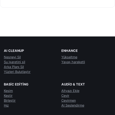
AI CLEANUP
ENHANCE
Nesneyi Sil
Yükseltme
Su işaretini sil
Yavaş hareketli
Arka Planı Sil
Yüzleri Bulutlaştır
BASIC EDITING
AUDIO & TEXT
Kesim
Altyazı Ekle
Kestir
Çevir
Birleştir
Çevirmen
Hız
AI Seslendirme