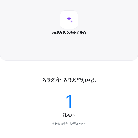
ወደላይ አንቀሳቅስ
እንዴት እንደሚሠራ
1
ቪዲዮ
የቀን/ሰዓት አማራጭ፦