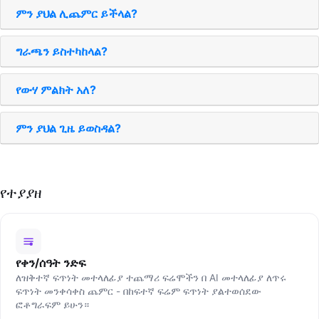
ምን ያህል ሊጨምር ይችላል?
ግራጫን ይስተካከላል?
የውሃ ምልክት አለ?
ምን ያህል ጊዜ ይወስዳል?
የተያያዘ
የቀን/ሰዓት ንድፍ
ለዝቅተኛ ፍጥነት መተላለፊያ ተጨማሪ ፍሬሞችን በ AI መተላለፊያ ለጥሩ
ፍጥነት መንቀሳቀስ ጨምር - በከፍተኛ ፍሬም ፍጥነት ያልተወሰደው
ፎቶግራፍም ይሁን።