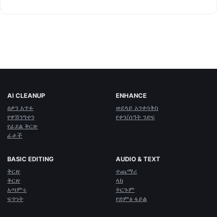
AI CLEANUP
ENHANCE
ዕቃን አጥፉ
ወደላይ አንቀሳቅስ
የዋሽንግተን
የቀን/ሰዓት ንድፍ
የፊደል ቅርጽ
ፊቶች
BASIC EDITING
AUDIO & TEXT
ቅርጽ
ተጨማሪ
ቅርጽ
ላክ
አጣምሩ
ትርጉም
ፍጥነት
የድምፅ ፋይል