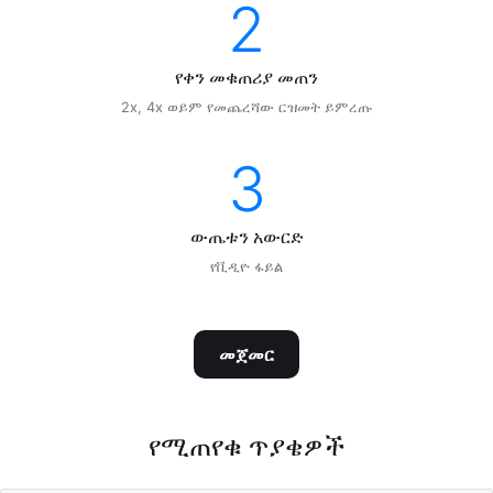
2
የቀን መቁጠሪያ መጠን
2x, 4x ወይም የመጨረሻው ርዝመት ይምረጡ
3
ውጤቱን አውርድ
የቪዲዮ ፋይል
መጀመር
የሚጠየቁ ጥያቄዎች