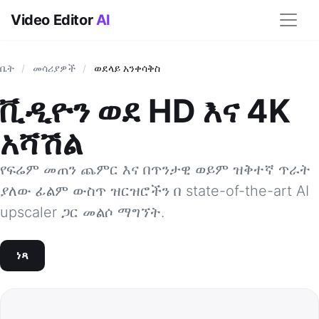
Video Editor
AI
ቤት
/
መሳሪያዎች
/
ወደላይ አንቀሳቅስ
ቪዲዮን ወደ HD እና 4K
አሻሽል
የፍሬም መጠን ጨምር እና በጥንታዊ ወይም ዝቅተኛ ጥራት
ያለው ፊልም ውስጥ ዝርዝሮችን በ state-of-the-art AI
upscaler ጋር መልሶ ማግኘት.
ነጻ