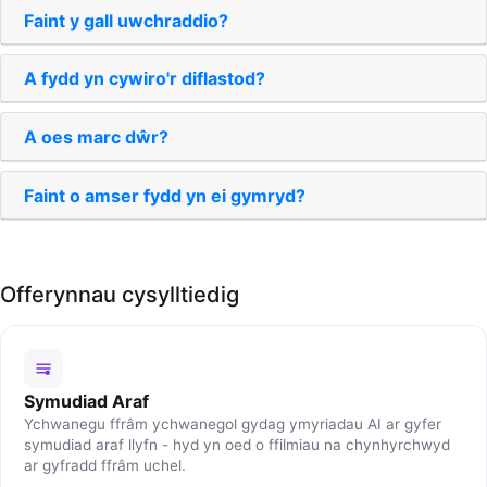
Faint y gall uwchraddio?
A fydd yn cywiro'r diflastod?
A oes marc dŵr?
Faint o amser fydd yn ei gymryd?
Offerynnau cysylltiedig
Symudiad Araf
Ychwanegu ffrâm ychwanegol gydag ymyriadau AI ar gyfer
symudiad araf llyfn - hyd yn oed o ffilmiau na chynhyrchwyd
ar gyfradd ffrâm uchel.