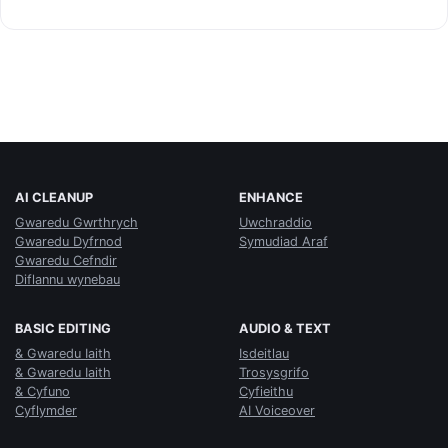
AI CLEANUP
ENHANCE
Gwaredu Gwrthrych
Uwchraddio
Gwaredu Dyfrnod
Symudiad Araf
Gwaredu Cefndir
Diflannu wynebau
BASIC EDITING
AUDIO & TEXT
& Gwaredu Iaith
Isdeitlau
& Gwaredu Iaith
Trosysgrifo
& Cyfuno
Cyfieithu
Cyflymder
AI Voiceover