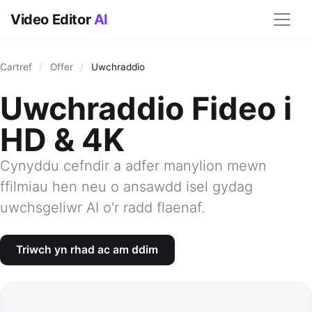
Video Editor
AI
Cartref
/
Offer
/
Uwchraddio
Uwchraddio Fideo i
HD & 4K
Cynyddu cefndir a adfer manylion mewn
ffilmiau hen neu o ansawdd isel gydag
uwchsgeliwr AI o'r radd flaenaf.
Triwch yn rhad ac am ddim