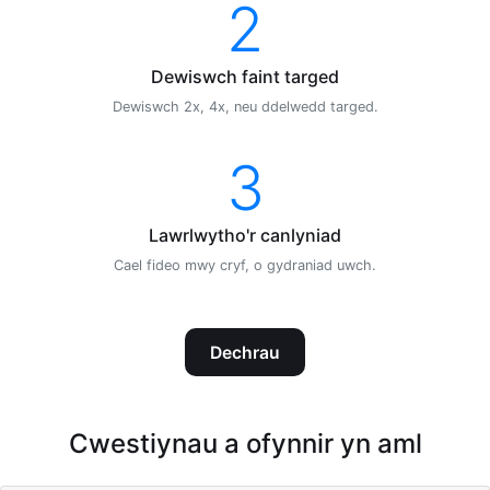
2
Dewiswch faint targed
Dewiswch 2x, 4x, neu ddelwedd targed.
3
Lawrlwytho'r canlyniad
Cael fideo mwy cryf, o gydraniad uwch.
Dechrau
Cwestiynau a ofynnir yn aml