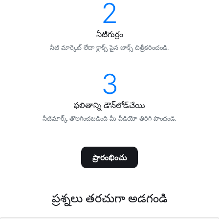
2
నీటిగుర్రం
నీటి మార్కెట్ లేదా క్లాక్స్ పైన బాక్స్ చిత్రీకరించండి.
3
ఫలితాన్ని డౌన్‌లోడ్‌చేయి
నీటిమార్క్ తొలగించబడింది మీ వీడియో తిరిగి పొందండి.
ప్రారంభించు
ప్రశ్నలు తరచుగా అడగండి