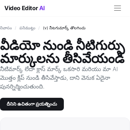
Video Editor
AI
నివాసం
/
పనిముట్లు
/
(v) నీటగుమార్క్ తొలగించు
వీడియో నుండి నీటిగుర్పు
మార్కులను తీసివేయండి
నీటిమార్క్ లేదా క్లాస్ మార్క్ ఒకసారి మరియు మా AI
మొత్తం క్లిప్ నుండి తీసివేస్తాడు, దాని వెనుక ఏదైనా
పునర్నిర్మించుతుంది.
దీనిని ఉచితంగా ప్రయత్నించు