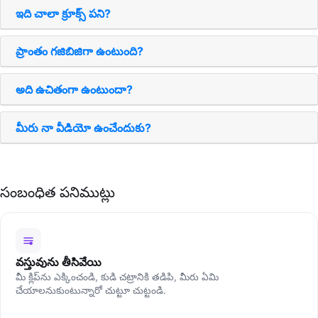
ఇది చాలా క్రూక్స్ పని?
ప్రాంతం గజిబిజిగా ఉంటుంది?
అది ఉచితంగా ఉంటుందా?
మీరు నా వీడియో ఉంచేందుకు?
సంబంధిత పనిముట్లు
వస్తువును తీసివేయి
మీ క్లిప్‌ను ఎక్కించండి, కుడి చట్రానికి తడిపి, మీరు ఏమి
చేయాలనుకుంటున్నారో చుట్టూ చుట్టండి.