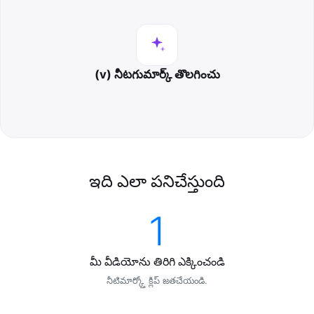
(v) నీటగుమార్క్ తొలగించు
ఇది ఎలా పనిచేస్తుంది
1
మీ వీడియోను తిరిగి ఎక్కించండి
నీటిమార్క్తో క్లిప్ జతచేయండి.