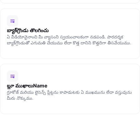
బ్యాక్‌గ్రౌండు తొలగించు
ఏ వీడియోనైనాంచి మీ వ్యాసంని స్వయంచాలకంగా నడపండి. పారదర్శక
బ్యాక్‌గ్రౌండుతో ఎగుమతి చేయుము లేదా కొత్త దానిని కొత్తదిగా తీసవేయుము.
బ్లూ ముఖాలుName
గ్లూకోజ్ మరియు లైసెన్స్ ప్లేట్లను కాపాడుటకు ఏ ముఖమును లేదా వస్తువును
మీరు నొక్కుము.