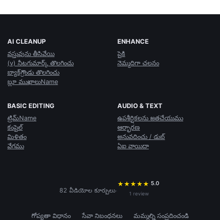
AI CLEANUP
ENHANCE
వస్తువును తీసివేయి
పైకి
(v) నీటగుమార్క్ తొలగించు
నెమ్మదిగా చలనం
బ్యాక్‌గ్రౌండు తొలగించు
బ్లూ ముఖాలుName
BASIC EDITING
AUDIO & TEXT
ట్రిమ్Name
ఉపశీర్షికలను జతచేయుము
కంపైల్
ఆర్భారణ
మిళితం
అనువదించు / డుబ్
వేగము
ఏఐ వాయిదా
5.0
★
★
★
★
★
·
82 వీడియోల కూర్పులు
1 review
గోప్యతా విధానం
సేవా నిబంధనలు
మమ్మల్ని సంప్రదించండి