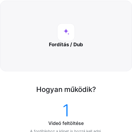
Fordítás / Dub
Hogyan működik?
1
Videó feltöltése
A fordításhoz a klipet is hozzá kell adni.