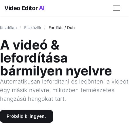
Video Editor
AI
Kezdőlap
/
Eszközök
/
Fordítás / Dub
A videó &
lefordítása
bármilyen nyelvre
Automatikusan lefordítani és ledönteni a videót
egy másik nyelvre, miközben természetes
hangzású hangokat tart.
Próbáld ki ingyen.