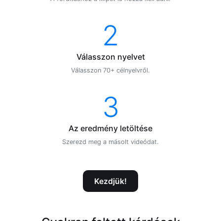
2
Válasszon nyelvet
Válasszon 70+ célnyelvről.
3
Az eredmény letöltése
Szerezd meg a másolt videódat.
Kezdjük!