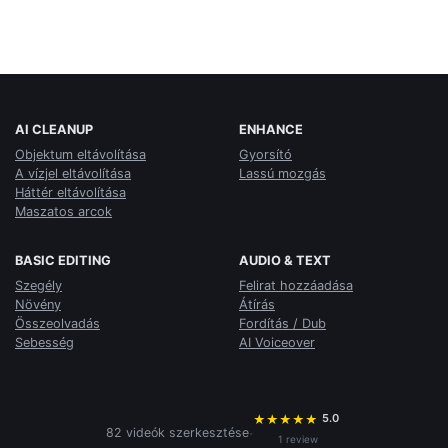
AI CLEANUP
ENHANCE
Objektum eltávolítása
Gyorsító
A vízjel eltávolítása
Lassú mozgás
Háttér eltávolítása
Maszatos arcok
BASIC EDITING
AUDIO & TEXT
Szegély
Felirat hozzáadása
Növény
Átírás
Összeolvadás
Fordítás / Dub
Sebesség
AI Voiceover
5.0
★
★
★
★
★
·
82 videók szerkesztése
1 review