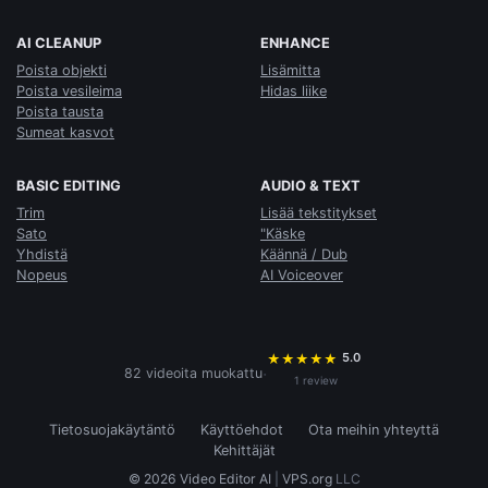
AI CLEANUP
ENHANCE
Poista objekti
Lisämitta
Poista vesileima
Hidas liike
Poista tausta
Sumeat kasvot
BASIC EDITING
AUDIO & TEXT
Trim
Lisää tekstitykset
Sato
"Käske
Yhdistä
Käännä / Dub
Nopeus
AI Voiceover
5.0
★
★
★
★
★
·
82 videoita muokattu
1 review
Tietosuojakäytäntö
Käyttöehdot
Ota meihin yhteyttä
Kehittäjät
© 2026 Video Editor AI
|
VPS.org
LLC