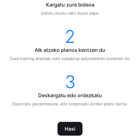
Kargatu zure bideoa
Gehitu moztu nahi duzun klipa.
2
AIk atzeko planoa kentzen du
Gure matting ereduak zure subjektua automatikoki isolatzen du.
3
Deskargatu edo ordezkatu
Esportatu gardentasuna, edo konposatu atzeko plano berria.
Hasi