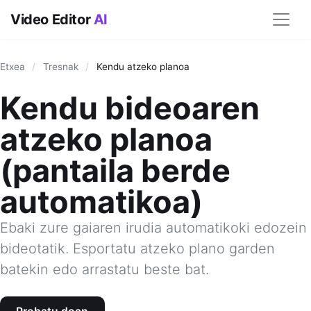
Video Editor
AI
Etxea
/
Tresnak
/
Kendu atzeko planoa
Kendu bideoaren
atzeko planoa
(pantaila berde
automatikoa)
Ebaki zure gaiaren irudia automatikoki edozein
bideotatik. Esportatu atzeko plano garden
batekin edo arrastatu beste bat.