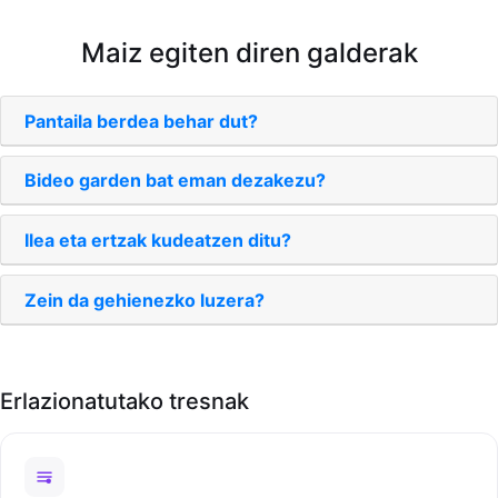
Maiz egiten diren galderak
Pantaila berdea behar dut?
Bideo garden bat eman dezakezu?
Ilea eta ertzak kudeatzen ditu?
Zein da gehienezko luzera?
Erlazionatutako tresnak