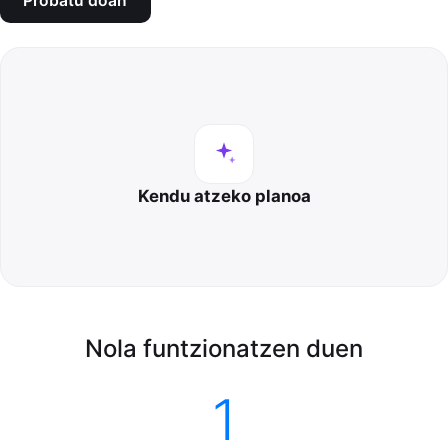
Probatu doan
Kendu atzeko planoa
Nola funtzionatzen duen
1