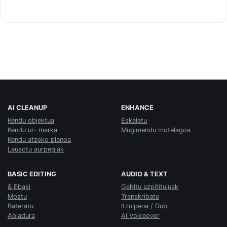
AI CLEANUP
ENHANCE
Kendu objektua
Eskalatu
Kendu ur- marka
Mugimendu motelagoa
Kendu atzeko planoa
Lausotu aurpegiak
BASIC EDITING
AUDIO & TEXT
& Ebaki
Gehitu azpitituluak
Moztu
Transkribatu
Bateratu
Itzulpena / Dub
Abiadura
AI Voiceover