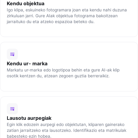
Kendu objektua
Igo klipa, eskuineko fotogramara joan eta kendu nahi duzuna
zirkuluan jarri. Gure AIak objektua fotograma bakoitzean
jarraituko du eta atzeko espazioa beteko du.
Kendu ur- marka
Markatu ur-marka edo logotipoa behin eta gure AI-ak klip
osotik kentzen du, atzean zegoen guztia berreraikiz.
Lausotu aurpegiak
Egin klik edozein aurpegi edo objektutan, kliparen gainerako
zatian jarraitzeko eta lausotzeko. Identifikazio eta matrikulak
babesteko ezin hobea.