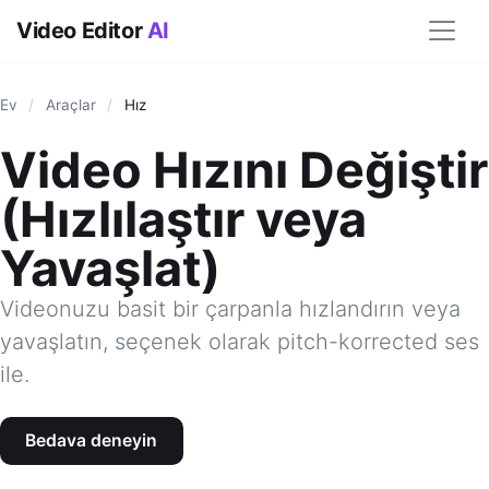
Video Editor
AI
Ev
/
Araçlar
/
Hız
Video Hızını Değiştir
(Hızlılaştır veya
Yavaşlat)
Videonuzu basit bir çarpanla hızlandırın veya
yavaşlatın, seçenek olarak pitch-korrected ses
ile.
Bedava deneyin