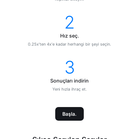
2
Hız seç.
0.25x'ten 4x'e kadar herhangi bir şeyi seçin.
3
Sonuçları indirin
Yeni hızla ihraç et.
Başla.