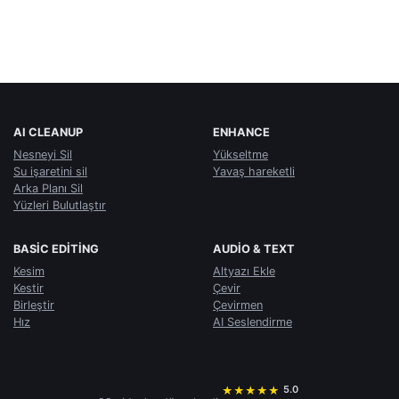
AI CLEANUP
ENHANCE
Nesneyi Sil
Yükseltme
Su işaretini sil
Yavaş hareketli
Arka Planı Sil
Yüzleri Bulutlaştır
BASIC EDITING
AUDIO & TEXT
Kesim
Altyazı Ekle
Kestir
Çevir
Birleştir
Çevirmen
Hız
AI Seslendirme
5.0
★
★
★
★
★