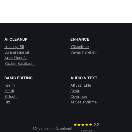
AI CLEANUP
ENHANCE
Nesneyi Sil
Yükseltme
Su işaretini sil
Yavaş hareketli
Arka Planı Sil
Yüzleri Bulutlaştır
BASIC EDITING
AUDIO & TEXT
Kesim
Altyazı Ekle
Kestir
Çevir
Birleştir
Çevirmen
Hız
AI Seslendirme
5.0
★
★
★
★
★
·
82 videolar düzenlendi
1 review