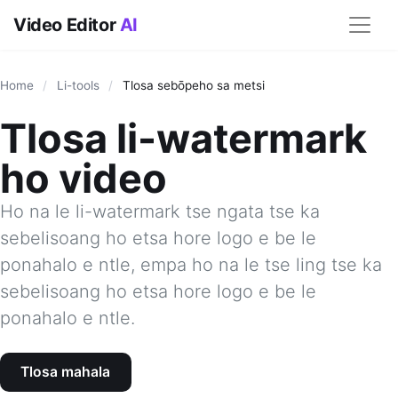
Video Editor
AI
Home
/
Li-tools
/
Tlosa sebōpeho sa metsi
Tlosa li-watermark
ho video
Ho na le li-watermark tse ngata tse ka
sebelisoang ho etsa hore logo e be le
ponahalo e ntle, empa ho na le tse ling tse ka
sebelisoang ho etsa hore logo e be le
ponahalo e ntle.
Tlosa mahala