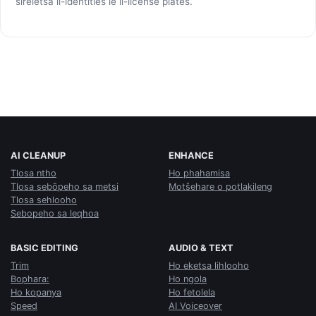
sireletsa li-identities le li-license plates.
AI CLEANUP
ENHANCE
Tlosa ntho
Ho phahamisa
Tlosa sebōpeho sa metsi
Motšehare o potlakileng
Tlosa sehlooho
Sebopeho sa leqhoa
BASIC EDITING
AUDIO & TEXT
Trim
Ho eketsa lihlooho
Bophara:
Ho ngola
Ho kopanya
Ho fetolela
Speed
AI Voiceover