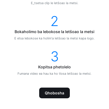
E_tsetsa clip le letšoao la metsi.
2
Bokaholimo ba lebokose la letšoao la metsi
E etsa lebokose ka holim'a letšoao la metsi kapa logo.
3
Kopitsa phetolelo
Fumana video ea hau ka ho tlosa letšoao la metsi.
Qhobosha