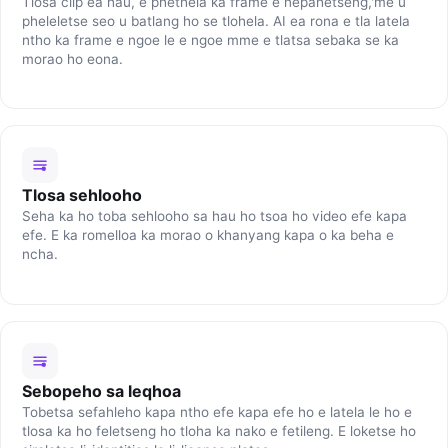
Tlosa clip ea hau, e phethela ka frame e nepahetseng,'me u
pheleletse seo u batlang ho se tlohela. AI ea rona e tla latela
ntho ka frame e ngoe le e ngoe mme e tlatsa sebaka se ka
morao ho eona.
Tlosa sehlooho
Seha ka ho toba sehlooho sa hau ho tsoa ho video efe kapa
efe. E ka romelloa ka morao o khanyang kapa o ka beha e
ncha.
Sebopeho sa leqhoa
Tobetsa sefahleho kapa ntho efe kapa efe ho e latela le ho e
tlosa ka ho feletseng ho tloha ka nako e fetileng. E loketse ho