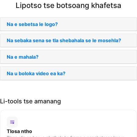
Lipotso tse botsoang khafetsa
Na e sebetsa le logo?
Na sebaka sena se tla shebahala se le mosehla?
Na e mahala?
Na u boloka video ea ka?
Li-tools tse amanang
Tlosa ntho