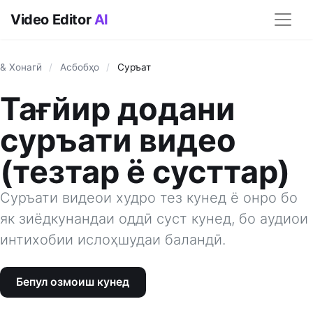
Video Editor
AI
& Хонагӣ
/
Асбобҳо
/
Суръат
Тағйир додани
суръати видео
(тезтар ё сусттар)
Суръати видеои худро тез кунед ё онро бо
як зиёдкунандаи оддӣ суст кунед, бо аудиои
интихобии ислоҳшудаи баландӣ.
Бепул озмоиш кунед