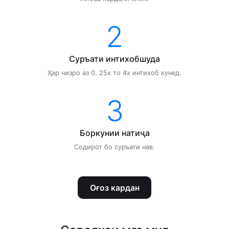
2
Суръати интихобшуда
Ҳар чизро аз 0. 25x то 4x интихоб кунед.
3
Боркунии натиҷа
Содирот бо суръати нав.
Оғоз кардан