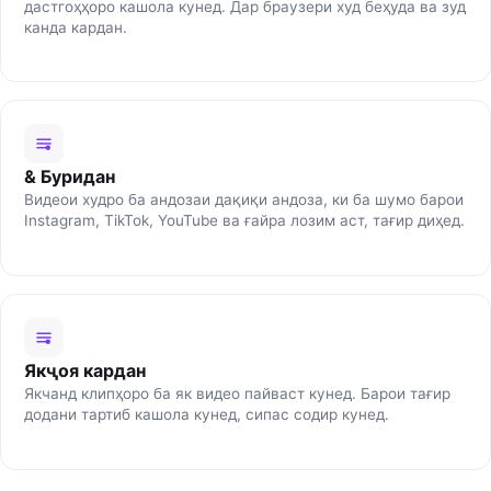
дастгоҳҳоро кашола кунед. Дар браузери худ беҳуда ва зуд
канда кардан.
& Буридан
Видеои худро ба андозаи дақиқи андоза, ки ба шумо барои
Instagram, TikTok, YouTube ва ғайра лозим аст, тағир диҳед.
Якҷоя кардан
Якчанд клипҳоро ба як видео пайваст кунед. Барои тағир
додани тартиб кашола кунед, сипас содир кунед.