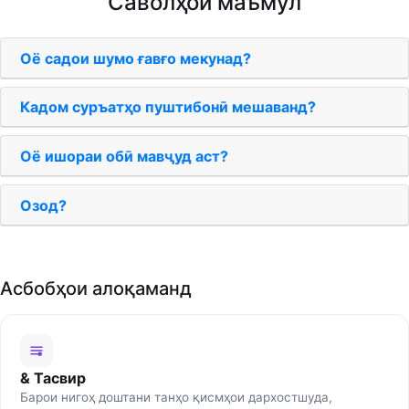
Саволҳои маъмул
Оё садои шумо ғавғо мекунад?
Кадом суръатҳо пуштибонӣ мешаванд?
Оё ишораи обӣ мавҷуд аст?
Озод?
Асбобҳои алоқаманд
& Тасвир
Барои нигоҳ доштани танҳо қисмҳои дархостшуда,