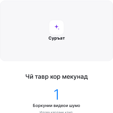
Суръат
Чӣ тавр кор мекунад
1
Боркунии видеои шумо
Илова кардани клип.