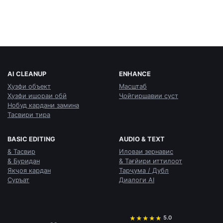
AI CLEANUP
ENHANCE
Ҳузфи объект
Масштаб
Ҳузфи ишораи обӣ
Ҷойгиршавии суст
Нобуд кардани замина
Тасвири тира
BASIC EDITING
AUDIO & TEXT
& Тасвир
Иловаи зернавис
& Буридан
& Тағйири иттилоот
Якҷоя кардан
Тарҷума / Дубл
Суръат
Диалоги AI
5.0
★
★
★
★
★