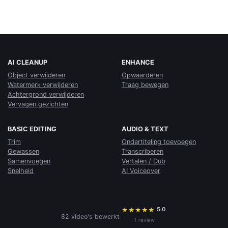
AI CLEANUP
ENHANCE
Object verwijderen
Opwaarderen
Watermerk verwijderen
Traag bewegen
Achtergrond verwijderen
Vervagen gezichten
BASIC EDITING
AUDIO & TEXT
Trim
Ondertiteling toevoegen
Gewassen
Transcriberen
Samenvoegen
Vertalen / Dub
Snelheid
AI Voiceover
5.0
★
★
★
★
★
·
82 video's bewerkt
1 review