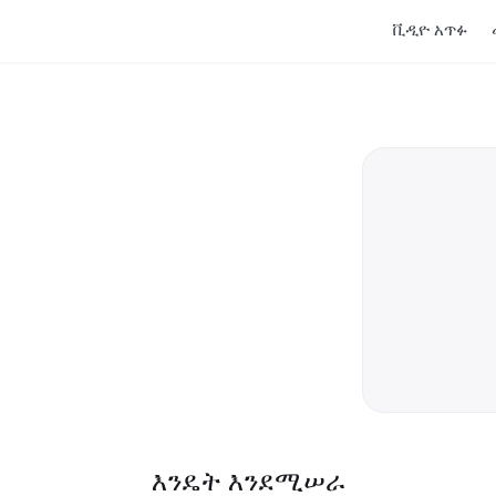
ቪዲዮ አጥፉ
እንዴት እንደሚሠራ