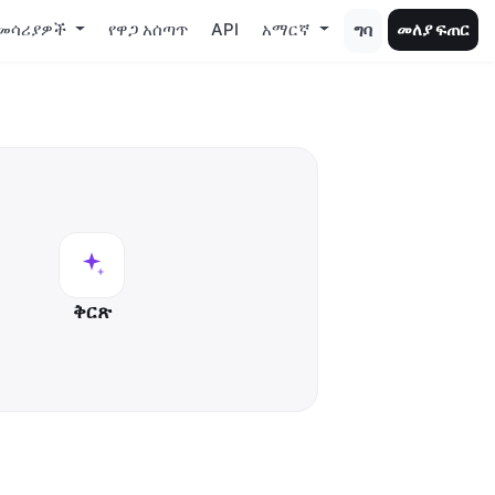
መሳሪያዎች
የዋጋ አሰጣጥ
API
አማርኛ
መለያ ፍጠር
ግባ
ቅርጽ