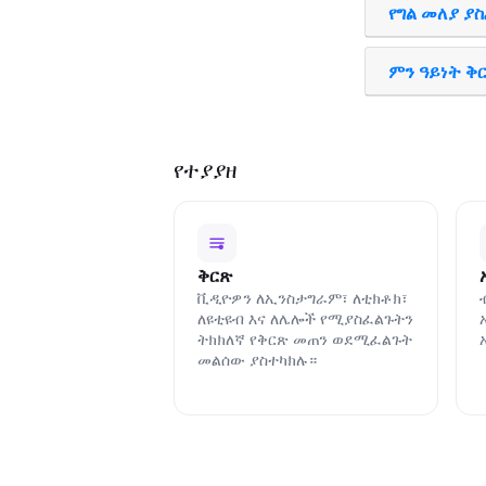
የግል መለያ ያ
ምን ዓይነት ቅ
የተያያዘ
ቅርጽ
ቪዲዮዎን ለኢንስታግራም፣ ለቲክቶክ፣
ለዩቲዩብ እና ለሌሎች የሚያስፈልጉትን
ትክክለኛ የቅርጽ መጠን ወደሚፈልጉት
መልሰው ያስተካክሉ።