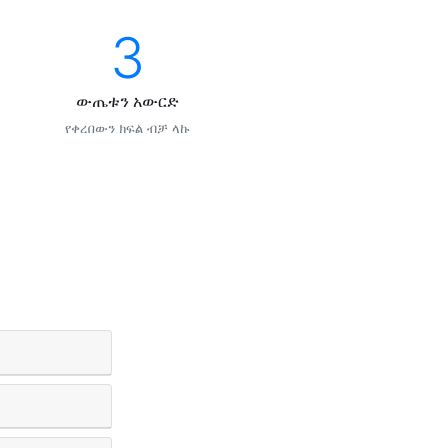
3
ውጤቱን አውርድ
የቀረበውን ክፍል ብቻ ላኩ