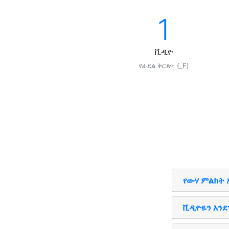
1
ቪዲዮ
የፊደል ቅርጽ፦ (_F)
የውሃ ምልክት 
ቪዲዮዬን እንደ