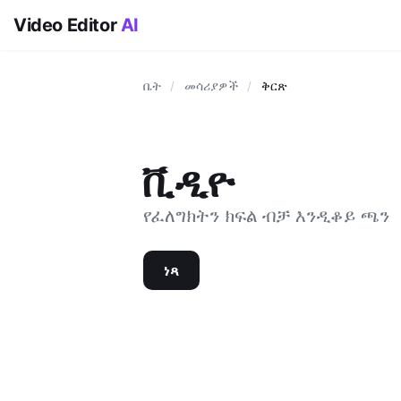
Video Editor
AI
ቤት
/
መሳሪያዎች
/
ቅርጽ
ቪዲዮ
የፈለግክትን ክፍል ብቻ እንዲቆይ ጫን
ነጻ