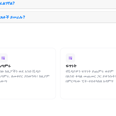
ስፈልገኛል?
ርጸቶች ይሠራሉ?
አጣምሩ
ፍጥነት
ብዙ ክሊፖችን ወደ አንድ ቪዲዮ
የቪዲዮዎን ፍጥነት ይጨምሩ ወይም
አጣምሩ. ለመቀየር ያስወግዱ፣ ከዚያም
በአንድ ቀላል መጨመር ጋር ይቀንሱት
አውጣ
በምርጫው ፒት-ተስተካከለ አዳምጥ