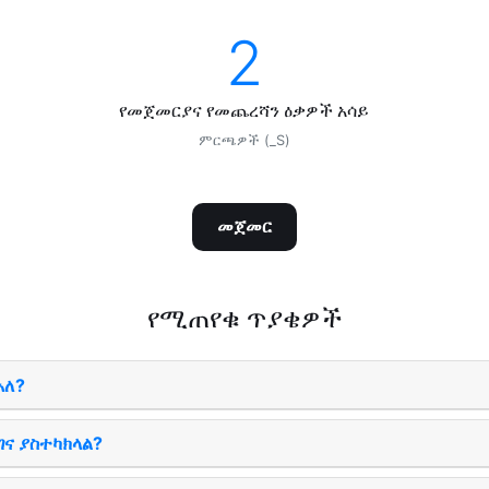
2
የመጀመርያና የመጨረሻን ዕቃዎች አሳይ
ምርጫዎች (_S)
መጀመር
የሚጠየቁ ጥያቄዎች
አለ?
ገና ያስተካክላል?