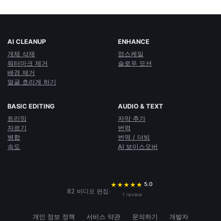
AI CLEANUP
ENHANCE
개체 삭제
업스케일
워터마크 제거
슬로우 모션
배경 제거
얼굴 흐리게 하기
BASIC EDITING
AUDIO & TEXT
트리밍
자막 추가
자르기
번역
병합
번역 / 더빙
속도
AI 보이스오버
5.0
★
★
★
★
★
·
82 비디오 편집
1 review
개인 정보 정책
서비스 약관
문의하기
개발자