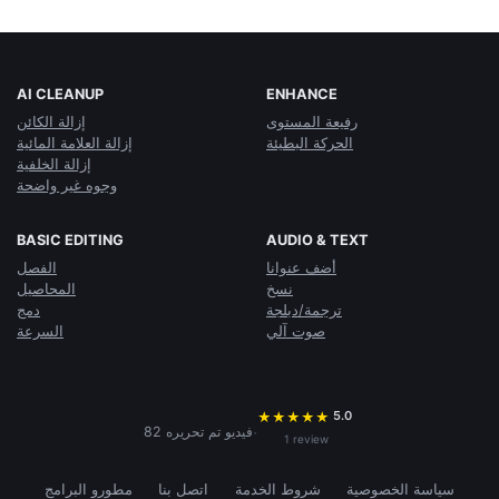
AI CLEANUP
ENHANCE
رفيعة المستوى
إزالة الكائن
الحركة البطيئة
إزالة العلامة المائية
إزالة الخلفية
وجوه غير واضحة
BASIC EDITING
AUDIO & TEXT
أضف عنوانا
الفصل
نسخ
المحاصيل
ترجمة/دبلجة
دمج
صوت آلي
السرعة
5.0
★
★
★
★
★
·
82 فيديو تم تحريره
1 review
سياسة الخصوصية
شروط الخدمة
اتصل بنا
مطورو البرامج