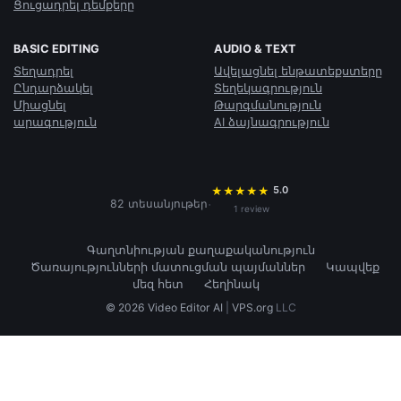
Ցուցադրել դեմքերը
BASIC EDITING
AUDIO & TEXT
Տեղադրել
Ավելացնել ենթատեքստերը
Ընդարձակել
Տեղեկագրություն
Միացնել
Թարգմանություն
արագություն
AI ձայնագրություն
5.0
★
★
★
★
★
·
82 տեսանյութեր
1 review
Գաղտնիության քաղաքականություն
Ծառայությունների մատուցման պայմաններ
Կապվեք
մեզ հետ
Հեղինակ
© 2026 Video Editor AI
|
VPS.org
LLC