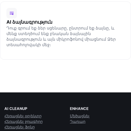
AI ձայնագրություն
Դուք գրում եք ձեր սցենարը, ընտրում եք ձայնը, և
մենք ստեղծում ենք բնական ձայնային
ձայնագրություն և այն միկրոֆոնով միացնում Ձեր
տեսահոլովակի մեջ։
AI CLEANUP
ENHANCE
Հեռացնել օբյեկտը
Մեծացնել
Հեռացնել ջրագիրը
Դադար
Հեռացնել ֆոնը