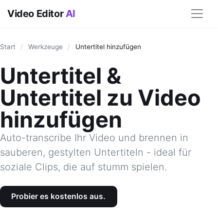
Video Editor
AI
Start
/
Werkzeuge
/
Untertitel hinzufügen
Untertitel &
Untertitel zu Video
hinzufügen
Auto-transcribe Ihr Video und brennen in
sauberen, gestylten Untertiteln - ideal für
soziale Clips, die auf stumm spielen.
Probier es kostenlos aus.