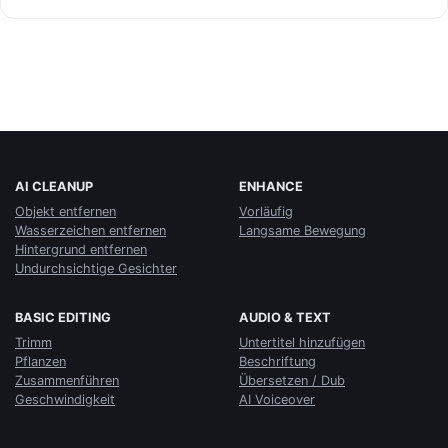
AI CLEANUP
ENHANCE
Objekt entfernen
Vorläufig
Wasserzeichen entfernen
Langsame Bewegung
Hintergrund entfernen
Undurchsichtige Gesichter
BASIC EDITING
AUDIO & TEXT
Trimm
Untertitel hinzufügen
Pflanzen
Beschriftung
Zusammenführen
Übersetzen / Dub
Geschwindigkeit
AI Voiceover