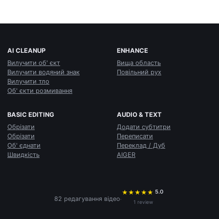
AI CLEANUP
ENHANCE
Вилучити об' єкт
Вища область
Вилучити водяний знак
Повільний рух
Вилучити тло
Об' єкти розмивання
BASIC EDITING
AUDIO & TEXT
Обрізати
Додати субтитри
Обрізати
Переписати
Об' єднати
Переклад / Дуб
Швидкість
AIGER
5.0
★
★
★
★
★
·
82 редагування відео
1 review