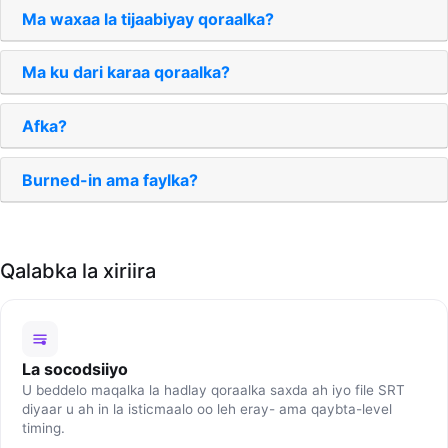
Ma waxaa la tijaabiyay qoraalka?
Ma ku dari karaa qoraalka?
Afka?
Burned-in ama faylka?
Qalabka la xiriira
La socodsiiyo
U beddelo maqalka la hadlay qoraalka saxda ah iyo file SRT
diyaar u ah in la isticmaalo oo leh eray- ama qaybta-level
timing.