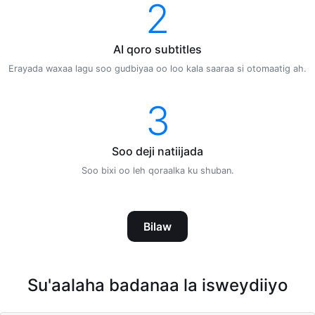
2
AI qoro subtitles
Erayada waxaa lagu soo gudbiyaa oo loo kala saaraa si otomaatig ah.
3
Soo deji natiijada
Soo bixi oo leh qoraalka ku shuban.
Bilaw
Su'aalaha badanaa la isweydiiyo