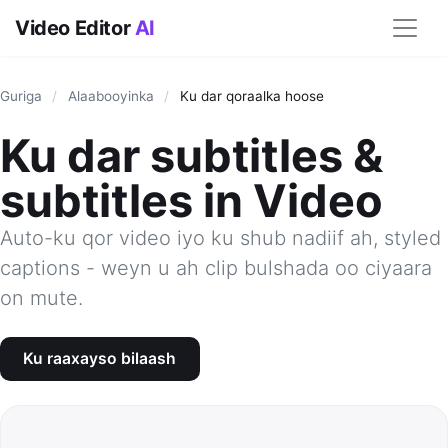
Video Editor
AI
Guriga
/
Alaabooyinka
/
Ku dar qoraalka hoose
Ku dar subtitles &
subtitles in Video
Auto-ku qor video iyo ku shub nadiif ah, styled
captions - weyn u ah clip bulshada oo ciyaara
on mute.
Ku raaxayso bilaash