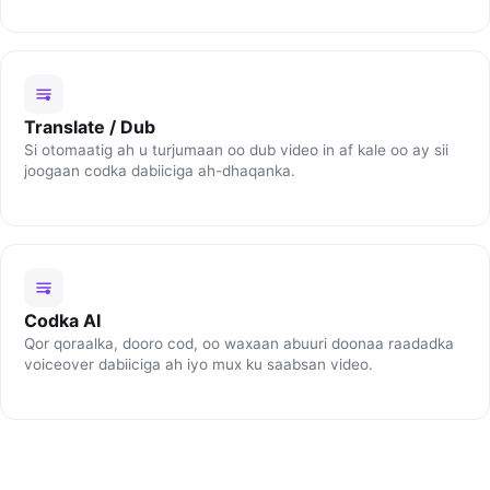
Translate / Dub
Si otomaatig ah u turjumaan oo dub video in af kale oo ay sii
joogaan codka dabiiciga ah-dhaqanka.
Codka AI
Qor qoraalka, dooro cod, oo waxaan abuuri doonaa raadadka
voiceover dabiiciga ah iyo mux ku saabsan video.