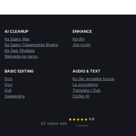
AI CLEANUP
ENHANCE
Ka Saaro Wax
Kordhi
Ka Saaro Calaamadda Biyaha
Jiid-joojin
Ka Saar Dhalada
Wajiyada ka qarso
BASIC EDITING
AUDIO & TEXT
Goo
Ku dar qoraalka hoose
Goo
La socodsiiyo
Guji
Translate / Dub
Xawaaraha
Codka AI
5.0
★
★
★
★
★
·
82 videos edit
1 review