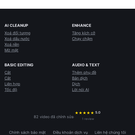
AI CLEANUP
ENHANCE
Xoá đối tượng
Tăng kích cỡ
Xoá dấu nước
Chạy chậm
Xoá nền
Mờ mặt
BASIC EDITING
AUDIO & TEXT
Cắt
Thêm phụ đề
Cắt
Bản dịch
Liên hợp
Dịch
Tốc độ
Lời nói AI
5.0
★
★
★
★
★
·
82 video đã chỉnh sửa
1 review
Chính sách bảo mật
Điều khoản dịch vụ
Liên hệ chúng tôi