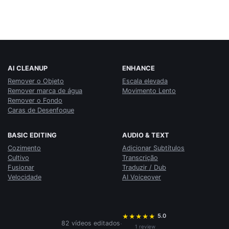
AI CLEANUP
ENHANCE
Remover o Objeto
Escala elevada
Remover marca de água
Movimento Lento
Remover o Fondo
Caras de Desenfoque
BASIC EDITING
AUDIO & TEXT
Cozimento
Adicionar Subtítulos
Cultivo
Transcrição
Fusionar
Traduzir / Dub
Velocidade
AI Voiceover
5.0
★
★
★
★
★
·
82 vídeos editados
1 review