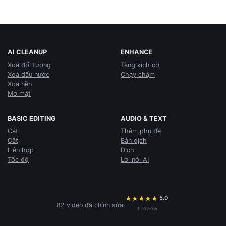
AI CLEANUP
ENHANCE
Xoá đối tượng
Tăng kích cỡ
Xoá dấu nước
Chạy chậm
Xoá nền
Mờ mặt
BASIC EDITING
AUDIO & TEXT
Cắt
Thêm phụ đề
Cắt
Bản dịch
Liên hợp
Dịch
Tốc độ
Lời nói AI
5.0
★
★
★
★
★
·
82 video đã chỉnh sửa
1 review