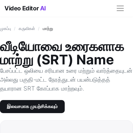
Video Editor
AI
முகப்பு
/
கருவிகள்
/
மாற்று
வீடியோவை உரைகளாக
மாற்று (SRT) Name
பேசப்பட்ட ஒலியை சரியான உரை மற்றும் வார்த்தையுடன்
அல்லது பகுதி-மட்ட நேரத்துடன் பயன்படுத்தத்
தயாரான SRT கோப்பாக மாற்றவும்.
இலவசமாக முயற்சிக்கவும்