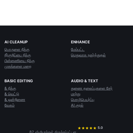
AI CLEANUP
ENHANCE
பொருளை நீக்கு
மேம்பட்ட
நீர்குறிப்பை நீக்கு
மெதுவாக நகர்த்துதல்
பின்னணியை நீக்கு
முகங்களை மறை
BASIC EDITING
AUDIO & TEXT
& நீக்கு
துணை தலைப்புகளை சேர்
& வெட்டு
மாற்று
& ஒன்றிணை
மொழிபெயர்ப்பு
வேகம்
AI குரல்
5.0
★
★
★
★
★
·
82 வீடியோக்கள் திருத்தப்பட்டன