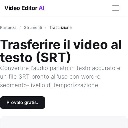
Video Editor
AI
Partenza
/
Strumenti
/
Trascrizione
Trasferire il video al
testo (SRT)
Convertire l'audio parlato in testo accurato e
un file SRT pronto all'uso con word-o
segmento-livello di temporizzazione.
Provalo gratis.