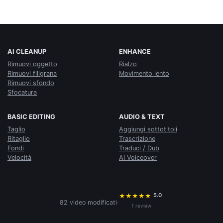
AI CLEANUP
ENHANCE
Rimuovi oggetto
Rialzo
Rimuovi filigrana
Movimento lento
Rimuovi sfondo
Sfocatura
BASIC EDITING
AUDIO & TEXT
Taglio
Aggiungi sottotitoli
Ritaglio
Trascrizione
Fondi
Traduci / Dub
Velocità
AI Voiceover
5.0
★
★
★
★
★
·
82 video modificati
1 review